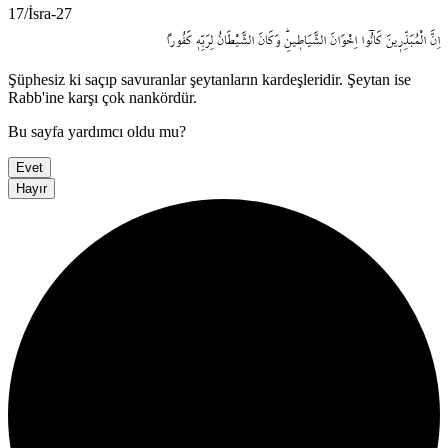
17/İsra-27
اِنَّ
الْمُبَذِّر۪ينَ
كَانُٓوا
اِخْوَانَ
الشَّيَاط۪ينِۜ
وَكَانَ
الشَّيْطَانُ
لِرَبِّه۪
كَفُوراً
Şüphesiz ki saçıp savuranlar şeytanların kardeşleridir. Şeytan ise
Rabb'ine karşı çok nankördür.
Bu sayfa yardımcı oldu mu?
Evet
Hayır