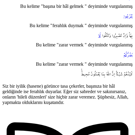
Bu kelime "başına bir hâl gelmek " deyiminde vurgulanmış
يَفْرَحُوا
Bu kelime "ferahlık duymak " deyiminde vurgulanmış
بِهَاۜ
وَاِنْ
تَصْبِرُوا
وَتَتَّقُوا
لَا
Bu kelime "zarar vermek " deyiminde vurgulanmış
يَضُرُّكُمْ
Bu kelime "zarar vermek " deyiminde vurgulanmış
كَيْدُهُمْ
شَيْـٔاًۜ
اِنَّ
اللّٰهَ
بِمَا
يَعْمَلُونَ
مُح۪يطٌ۟
Siz bir iyilik (hasene) görünce tasa çekerler, başınıza bir hâl
geldiğinde ise ferahlık duyarlar. Eğer siz sabreder ve sakınırsanız,
onların 'hileli düzenleri' size hiçbir zarar veremez. Şüphesiz, Allah,
yapmakta olduklarını kuşatandır.