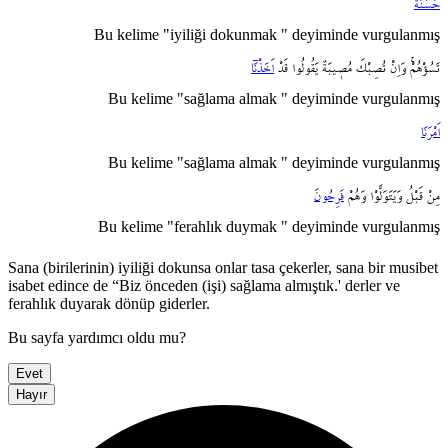
حَسَنَةٌ
Bu kelime "iyiliği dokunmak " deyiminde vurgulanmış
تَسُؤْهُمْۚ
وَاِنْ
تُصِبْكَ
مُص۪يبَةٌ
يَقُولُوا
قَدْ
اَخَذْنَٓا
Bu kelime "sağlama almak " deyiminde vurgulanmış
اَمْرَنَا
Bu kelime "sağlama almak " deyiminde vurgulanmış
مِنْ
قَبْلُ
وَيَتَوَلَّوْا
وَهُمْ
فَرِحُونَ
Bu kelime "ferahlık duymak " deyiminde vurgulanmış
Sana (birilerinin) iyiliği dokunsa onlar tasa çekerler, sana bir musibet
isabet edince de “Biz önceden (işi) sağlama almıştık.' derler ve
ferahlık duyarak dönüp giderler.
Bu sayfa yardımcı oldu mu?
Evet
Hayır