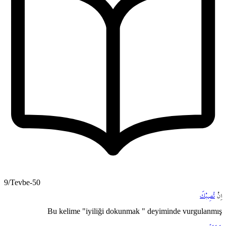
9/Tevbe-50
اِنْ
تُصِبْكَ
Bu kelime "iyiliği dokunmak " deyiminde vurgulanmış