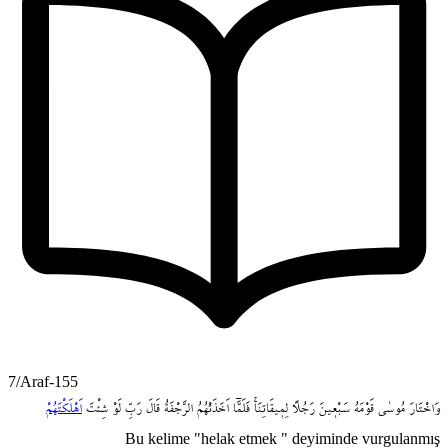
7/Araf-155
وَاخْتَارَ
مُوسٰى
قَوْمَهُ
سَبْع۪ينَ
رَجُلاً
لِم۪يقَاتِنَاۚ
فَلَمَّٓا
اَخَذَتْهُمُ
الرَّجْفَةُ
قَالَ
رَبِّ
لَوْ
شِئْتَ
اَهْلَكْتَهُمْ
Bu kelime "helak etmek " deyiminde vurgulanmış