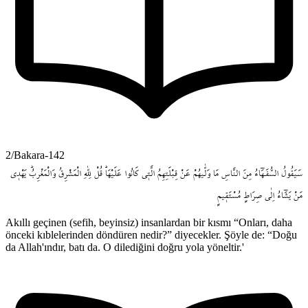
2/Bakara-142
سَيَقُولُ
السُّفَـهَٓاءُ
مِنَ
النَّاسِ
مَا
وَلّٰيهُمْ
عَنْ
قِبْلَتِهِمُ
الَّت۪ي
كَانُوا
عَلَيْهَاۜ
قُلْ
لِلّٰهِ
الْمَشْرِقُ
وَالْمَغْرِبُۜ
يَهْد۪ي
مَنْ
يَشَٓاءُ
اِلٰى
صِرَاطٍ
مُسْتَق۪يمٍ
Akıllı geçinen (sefih, beyinsiz) insanlardan bir kısmı “Onları, daha
önceki kıblelerinden döndüren nedir?” diyecekler. Şöyle de: “Doğu
da Allah'ındır, batı da. O dilediğini doğru yola yöneltir.'