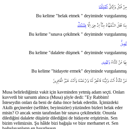
مِنْ
قَبْلُ
وَاِيَّايَۜ
اَتُهْلِكُنَا
Bu kelime "helak etmek " deyiminde vurgulanmış
بِمَا
فَعَلَ
السُّفَـهَٓاءُ
مِنَّاۚ
اِنْ
هِيَ
اِلَّا
فِتْنَتُكَۜ
Bu kelime "sınava çekilmek " deyiminde vurgulanmış
تُضِلُّ
Bu kelime "dalalete düşmek " deyiminde vurgulanmış
بِهَا
مَنْ
تَشَٓاءُ
وَتَهْد۪ي
Bu kelime "hidayete ermek" deyiminde vurgulanmış
مَنْ
تَشَٓاءُۜ
اَنْتَ
وَلِيُّنَا
فَاغْفِرْ
لَنَا
وَارْحَمْنَا
وَاَنْتَ
خَيْرُ
الْغَافِر۪ينَ
Musa belirlediğimiz vakit için kavminden yetmiş adam seçti. Onları
kuvvetli bir sarsıntı alınca (Musa) şöyle dedi: "Ey Rabbim!
İsteseydin onları da beni de daha önce helak ederdin. İçimizdeki
Akıllı geçinenler (sefihler, beyinsizler) yüzünden bizleri helak eder
misin? O ancak senin tarafından bir sınava çekilmektir. Onunla
dilediğini dalalete düşürür dilediğini de hidayete eriştirirsin. Sen
bizim velimizsin. Şu hâlde bizi bağışla ve bize merhamet et. Sen
bağışlayanların en hayırlısısın.