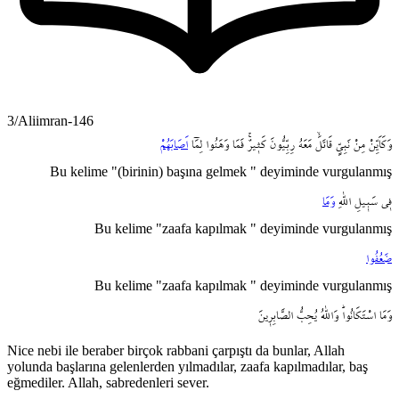
3/Aliimran-146
وَكَاَيِّنْ
مِنْ
نَبِيٍّ
قَاتَلَۙ
مَعَهُ
رِبِّيُّونَ
كَث۪يرٌۚ
فَمَا
وَهَنُوا
لِمَٓا
اَصَابَهُمْ
Bu kelime "(birinin) başına gelmek " deyiminde vurgulanmış
ف۪ي
سَب۪يلِ
اللّٰهِ
وَمَا
Bu kelime "zaafa kapılmak " deyiminde vurgulanmış
ضَعُفُوا
Bu kelime "zaafa kapılmak " deyiminde vurgulanmış
وَمَا
اسْتَكَانُواۜ
وَاللّٰهُ
يُحِبُّ
الصَّابِر۪ينَ
Nice nebi ile beraber birçok rabbani çarpıştı da bunlar, Allah
yolunda başlarına gelenlerden yılmadılar, zaafa kapılmadılar, baş
eğmediler. Allah, sabredenleri sever.