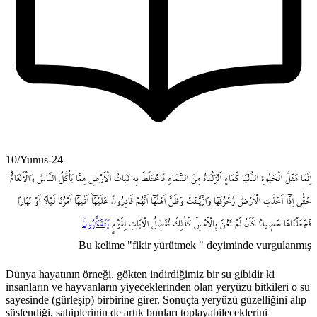
10/Yunus-24
اِنَّمَا
مَثَلُ
الْحَيٰوةِ
الدُّنْيَا
كَمَٓاءٍ
اَنْزَلْنَاهُ
مِنَ
السَّمَٓاءِ
فَاخْتَلَطَ
بِه۪
نَبَاتُ
الْاَرْضِ
مِمَّا
يَأْكُلُ
النَّاسُ
وَالْاَنْعَامُۜ
حَتّٰٓى
اِذَٓا
اَخَذَتِ
الْاَرْضُ
زُخْرُفَهَا
وَازَّيَّـنَتْ
وَظَنَّ
اَهْلُهَٓا
اَنَّهُمْ
قَادِرُونَ
عَلَيْهَٓاۙ
اَتٰيهَٓا
اَمْرُنَا
لَيْلاً
اَوْ
نَهَاراً
فَجَعَلْنَاهَا
حَص۪يداً
كَاَنْ
لَمْ
تَغْنَ
بِالْاَمْسِۜ
كَذٰلِكَ
نُفَصِّلُ
الْاٰيَاتِ
لِقَوْمٍ
يَتَفَكَّرُونَ
Bu kelime "fikir yürütmek " deyiminde vurgulanmış
Dünya hayatının örneği, gökten indirdiğimiz bir su gibidir ki
insanların ve hayvanların yiyeceklerinden olan yeryüzü bitkileri o su
sayesinde (gürleşip) birbirine girer. Sonuçta yeryüzü güzelliğini alıp
süslendiği, sahiplerinin de artık bunları toplayabileceklerini