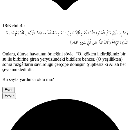
18/Kehif-45
وَاضْرِبْ
لَهُمْ
مَثَلَ
الْحَيٰوةِ
الدُّنْيَا
كَمَٓاءٍ
اَنْزَلْنَاهُ
مِنَ
السَّمَٓاءِ
فَاخْتَلَطَ
بِه۪
نَبَاتُ
الْاَرْضِ
فَاَصْبَحَ
هَش۪يماً
تَذْرُوهُ
الرِّيَاحُۜ
وَكَانَ
اللّٰهُ
عَلٰى
كُلِّ
شَيْءٍ
مُقْتَدِراً
Onlara, dünya hayatının örneğini söyle: “O, gökten indirdiğimiz bir
su ile birbirine giren yeryüzündeki bitkilere benzer. (O yeşillikten)
sonra rüzgârların savurduğu çerçöpe dönüşür. Şüphesiz ki Allah her
şeye muktedirdir.
Bu sayfa yardımcı oldu mu?
Evet
Hayır