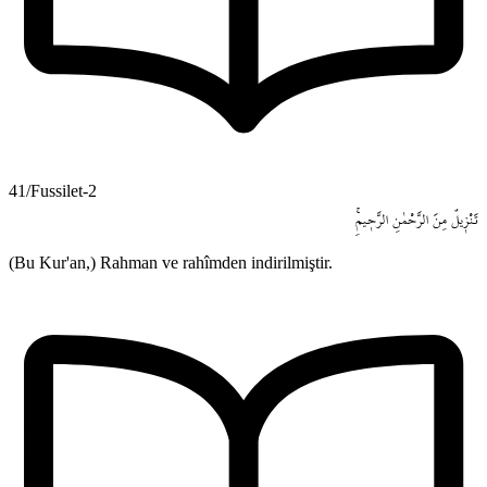
41/Fussilet-2
تَنْز۪يلٌ
مِنَ
الرَّحْمٰنِ
الرَّح۪يمِۚ
(Bu Kur'an,) Rahman ve rahîmden indirilmiştir.