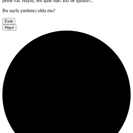
perde var. Haydi, sen işine bak! Biz de işimize!..”
Bu sayfa yardımcı oldu mu?
Evet
Hayır