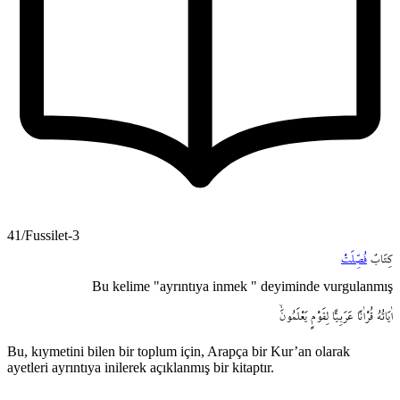
41/Fussilet-3
كِتَابٌ
فُصِّلَتْ
Bu kelime "ayrıntıya inmek " deyiminde vurgulanmış
اٰيَاتُهُ
قُرْاٰناً
عَرَبِياًّ
لِقَوْمٍ
يَعْلَمُونَۙ
Bu, kıymetini bilen bir toplum için, Arapça bir Kur’an olarak
ayetleri ayrıntıya inilerek açıklanmış bir kitaptır.