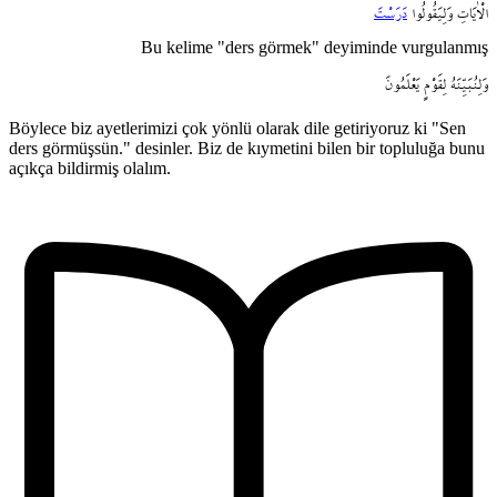
الْاٰيَاتِ
وَلِيَقُولُوا
دَرَسْتَ
Bu kelime "ders görmek" deyiminde vurgulanmış
وَلِنُبَيِّنَهُ
لِقَوْمٍ
يَعْلَمُونَ
Böylece biz ayetlerimizi çok yönlü olarak dile getiriyoruz ki "Sen
ders görmüşsün." desinler. Biz de kıymetini bilen bir topluluğa bunu
açıkça bildirmiş olalım.