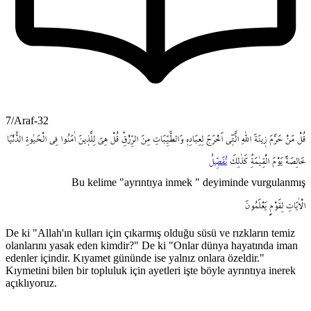
7/Araf-32
قُلْ
مَنْ
حَرَّمَ
ز۪ينَةَ
اللّٰهِ
الَّت۪ٓي
اَخْرَجَ
لِعِبَادِه۪
وَالطَّيِّبَاتِ
مِنَ
الرِّزْقِۜ
قُلْ
هِيَ
لِلَّذ۪ينَ
اٰمَنُوا
فِي
الْحَيٰوةِ
الدُّنْيَا
خَالِصَةً
يَوْمَ
الْقِيٰمَةِۜ
كَذٰلِكَ
نُفَصِّلُ
Bu kelime "ayrıntıya inmek " deyiminde vurgulanmış
الْاٰيَاتِ
لِقَوْمٍ
يَعْلَمُونَ
De ki "Allah'ın kulları için çıkarmış olduğu süsü ve rızkların temiz
olanlarını yasak eden kimdir?" De ki "Onlar dünya hayatında iman
edenler içindir. Kıyamet gününde ise yalnız onlara özeldir."
Kıymetini bilen bir topluluk için ayetleri işte böyle ayrıntıya inerek
açıklıyoruz.