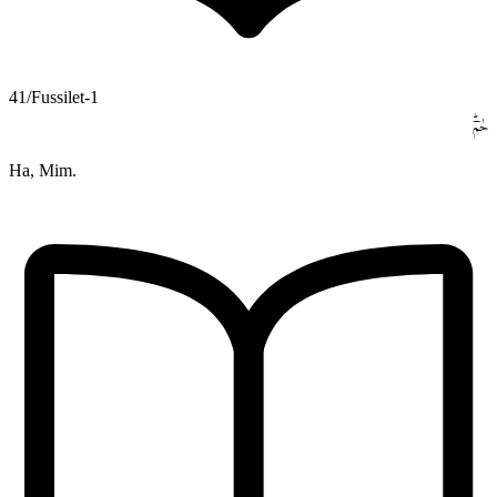
41/Fussilet-1
حٰمٓۜ
Ha, Mim.