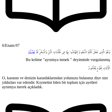
6/Enam-97
وَهُوَ
الَّذ۪ي
جَعَلَ
لَكُمُ
النُّجُومَ
لِتَهْتَدُوا
بِهَا
ف۪ي
ظُلُمَاتِ
الْبَرِّ
وَالْبَحْرِۜ
قَدْ
فَصَّلْنَا
Bu kelime "ayrıntıya inmek " deyiminde vurgulanmış
الْاٰيَاتِ
لِقَوْمٍ
يَعْلَمُونَ
O, karanın ve denizin karanlıklarından yolunuzu bulasınız diye size
yıldızları var edendir. Kıymetini bilen bir toplum için ayetleri
ayrıntıya inerek açıkladık.