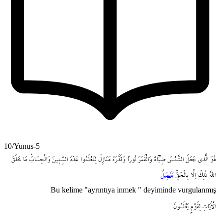
10/Yunus-5
هُوَ
الَّذ۪ي
جَعَلَ
الشَّمْسَ
ضِيَٓاءً
وَالْقَمَرَ
نُوراً
وَقَدَّرَهُ
مَنَازِلَ
لِتَعْلَمُوا
عَدَدَ
السِّن۪ينَ
وَالْحِسَابَۜ
مَا
خَلَقَ
اللّٰهُ
ذٰلِكَ
اِلَّا
بِالْحَقِّۜ
يُفَصِّلُ
Bu kelime "ayrıntıya inmek " deyiminde vurgulanmış
الْاٰيَاتِ
لِقَوْمٍ
يَعْلَمُونَ