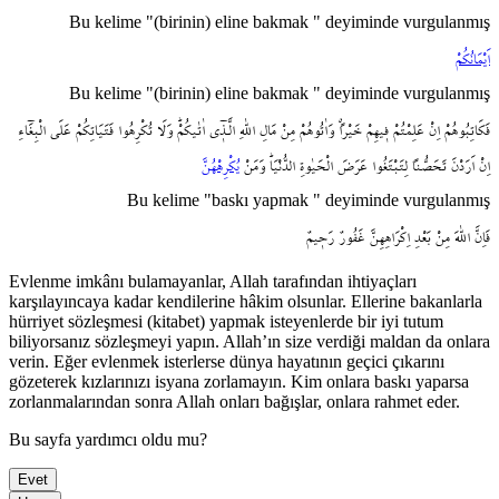
Bu kelime "(birinin) eline bakmak " deyiminde vurgulanmış
اَيْمَانُكُمْ
Bu kelime "(birinin) eline bakmak " deyiminde vurgulanmış
فَكَاتِبُوهُمْ
اِنْ
عَلِمْتُمْ
ف۪يهِمْ
خَيْراًۗ
وَاٰتُوهُمْ
مِنْ
مَالِ
اللّٰهِ
الَّـذ۪ٓي
اٰتٰيكُمْۜ
وَلَا
تُكْرِهُوا
فَتَيَاتِكُمْ
عَلَى
الْبِغَٓاءِ
اِنْ
اَرَدْنَ
تَحَصُّناً
لِتَبْتَغُوا
عَرَضَ
الْحَيٰوةِ
الدُّنْيَاۜ
وَمَنْ
يُكْرِهْهُنَّ
Bu kelime "baskı yapmak " deyiminde vurgulanmış
فَاِنَّ
اللّٰهَ
مِنْ
بَعْدِ
اِكْرَاهِهِنَّ
غَفُورٌ
رَح۪يمٌ
Evlenme imkânı bulamayanlar, Allah tarafından ihtiyaçları
karşılayıncaya kadar kendilerine hâkim olsunlar. Ellerine bakanlarla
hürriyet sözleşmesi (kitabet) yapmak isteyenlerde bir iyi tutum
biliyorsanız sözleşmeyi yapın. Allah’ın size verdiği maldan da onlara
verin. Eğer evlenmek isterlerse dünya hayatının geçici çıkarını
gözeterek kızlarınızı isyana zorlamayın. Kim onlara baskı yaparsa
zorlanmalarından sonra Allah onları bağışlar, onlara rahmet eder.
Bu sayfa yardımcı oldu mu?
Evet