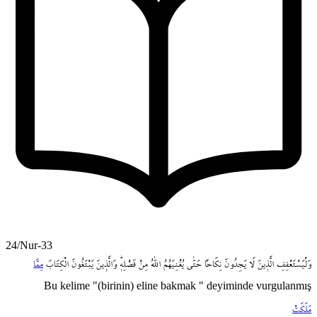
24/Nur-33
وَلْيَسْتَعْفِفِ
الَّذ۪ينَ
لَا
يَجِدُونَ
نِكَاحاً
حَتّٰى
يُغْنِيَهُمُ
اللّٰهُ
مِنْ
فَضْلِه۪ۜ
وَالَّذ۪ينَ
يَبْتَغُونَ
الْكِتَابَ
مِمَّا
Bu kelime "(birinin) eline bakmak " deyiminde vurgulanmış
مَلَكَتْ