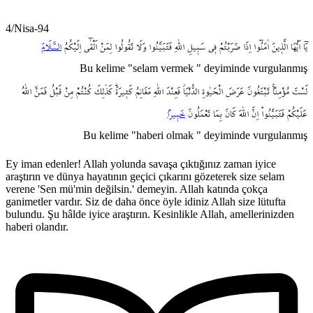
4/Nisa-94
يَٓا
اَيُّهَا
الَّذ۪ينَ
اٰمَنُٓوا
اِذَا
ضَرَبْتُمْ
ف۪ي
سَب۪يلِ
اللّٰهِ
فَتَبَيَّنُوا
وَلَا
تَقُولُوا
لِمَنْ
اَلْقٰٓى
اِلَيْكُمُ
السَّلَامَ
Bu kelime "selam vermek " deyiminde vurgulanmış
لَسْتَ
مُؤْمِناًۚ
تَبْتَغُونَ
عَرَضَ
الْحَيٰوةِ
الدُّنْيَاۘ
فَعِنْدَ
اللّٰهِ
مَغَانِمُ
كَث۪يرَةٌۜ
كَذٰلِكَ
كُنْتُمْ
مِنْ
قَبْلُ
فَمَنَّ
اللّٰهُ
عَلَيْكُمْ
فَتَبَيَّنُواۜ
اِنَّ
اللّٰهَ
كَانَ
بِمَا
تَعْمَلُونَ
خَب۪يراً
Bu kelime "haberi olmak " deyiminde vurgulanmış
Ey iman edenler! Allah yolunda savaşa çıktığınız zaman iyice
araştırın ve dünya hayatının geçici çıkarını gözeterek size selam
verene 'Sen mü'min değilsin.' demeyin. Allah katında çokça
ganimetler vardır. Siz de daha önce öyle idiniz Allah size lütufta
bulundu. Şu hâlde iyice araştırın. Kesinlikle Allah, amellerinizden
haberi olandır.