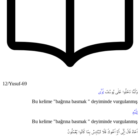
12/Yusuf-69
وَلَمَّا
دَخَلُوا
عَلٰى
يُوسُفَ
اٰوٰٓى
Bu kelime "bağrına basmak " deyiminde vurgulanmış
اِلَيْهِ
Bu kelime "bağrına basmak " deyiminde vurgulanmış
اَخَاهُ
قَالَ
اِنّ۪ٓي
اَنَا۬
اَخُوكَ
فَلَا
تَبْتَئِسْ
بِمَا
كَانُوا
يَعْمَلُونَ