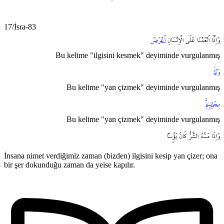
17/İsra-83
وَاِذَٓا
اَنْعَمْنَا
عَلَى
الْاِنْسَانِ
اَعْرَضَ
Bu kelime "ilgisini kesmek" deyiminde vurgulanmış
وَنَاٰ
Bu kelime "yan çizmek" deyiminde vurgulanmış
بِجَانِبِه۪ۚ
Bu kelime "yan çizmek" deyiminde vurgulanmış
وَاِذَا
مَسَّهُ
الشَّرُّ
كَانَ
يَؤُ۫ساً
İnsana nimet verdiğimiz zaman (bizden) ilgisini kesip yan çizer; ona
bir şer dokunduğu zaman da yeise kapılır.