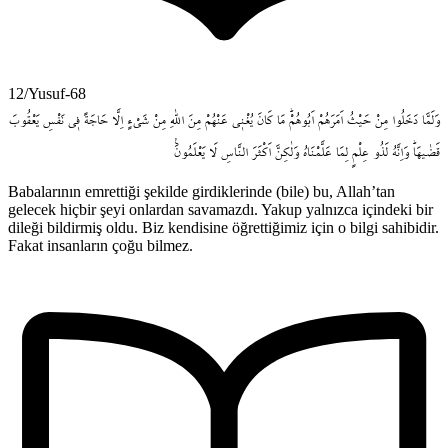
12/Yusuf-68
وَلَمَّا
دَخَلُوا
مِنْ
حَيْثُ
اَمَرَهُمْ
اَبُوهُمْۜ
مَا
كَانَ
يُغْن۪ي
عَنْهُمْ
مِنَ
اللّٰهِ
مِنْ
شَيْءٍ
اِلَّا
حَاجَةً
ف۪ي
نَفْسِ
يَعْقُوبَ
قَضٰيهَاۜ
وَاِنَّهُ
لَذُو
عِلْمٍ
لِمَا
عَلَّمْنَاهُ
وَلٰكِنَّ
اَكْثَرَ
النَّاسِ
لَا
يَعْلَمُونَ۟
Babalarının emrettiği şekilde girdiklerinde (bile) bu, Allah’tan
gelecek hiçbir şeyi onlardan savamazdı. Yakup yalnızca içindeki bir
dileği bildirmiş oldu. Biz kendisine öğrettiğimiz için o bilgi sahibidir.
Fakat insanların çoğu bilmez.