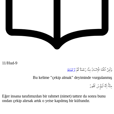
11/Hud-9
وَلَئِنْ
اَذَقْنَا
الْاِنْسَانَ
مِنَّا
رَحْمَةً
ثُمَّ
نَزَعْنَاهَا
Bu kelime "çekip almak" deyiminde vurgulanmış
مِنْهُۚ
اِنَّهُ
لَيَؤُ۫سٌ
كَفُورٌ
Eğer insana tarafımızdan bir rahmet (nimet) tattırır da sonra bunu
ondan çekip alırsak artık o yeise kapılmış bir küfrandır.