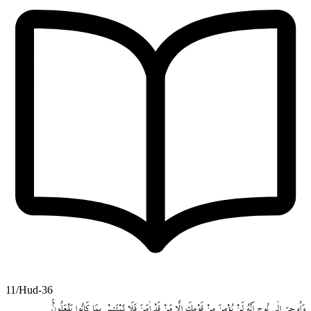
11/Hud-36
وَاُو۫حِيَ
اِلٰى
نُوحٍ
اَنَّهُ
لَنْ
يُؤْمِنَ
مِنْ
قَوْمِكَ
اِلَّا
مَنْ
قَدْ
اٰمَنَ
فَلَا
تَبْتَئِسْ
بِمَا
كَانُوا
يَفْعَلُونَۚ