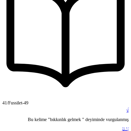
41/Fussilet-49
لَا
Bu kelime "bıkkınlık gelmek " deyiminde vurgulanmış
يَسْـَٔمُ