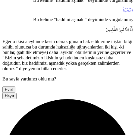
Bu kelime "haddini aşmak " deyiminde vurgulanmış
اعْتَدَيْنَاۘ
Bu kelime "haddini aşmak " deyiminde vurgulanmış
اِنَّٓا
اِذاً
لَمِنَ
الظَّالِم۪ينَ
Eğer o ikisi aleyhinde kesin olarak günahı hak ettiklerine ilişkin bilgi
sahibi olunursa bu durumda haksızlığa uğrayanlardan iki kişi -ki
bunlar, (şahitlik etmeye) daha layıktır- öbürlerinin yerine geçerler ve
“Bizim şehadetimiz o ikisinin şehadetinden kuşkusuz daha
doğrudur, biz haddimizi aşmadık yoksa gerçekten zalimlerden
oluruz.” diye yemin billah ederler.
Bu sayfa yardımcı oldu mu?
Evet
Hayır