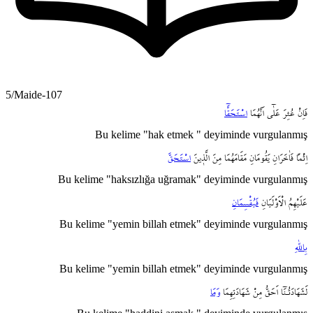
5/Maide-107
فَاِنْ
عُثِرَ
عَلٰٓى
اَنَّهُمَا
اسْتَحَقَّٓا
Bu kelime "hak etmek " deyiminde vurgulanmış
اِثْماً
فَاٰخَرَانِ
يَقُومَانِ
مَقَامَهُمَا
مِنَ
الَّذ۪ينَ
اسْتَحَقَّ
Bu kelime "haksızlığa uğramak" deyiminde vurgulanmış
عَلَيْهِمُ
الْاَوْلَيَانِ
فَيُقْسِمَانِ
Bu kelime "yemin billah etmek" deyiminde vurgulanmış
بِاللّٰهِ
Bu kelime "yemin billah etmek" deyiminde vurgulanmış
لَشَهَادَتُـنَٓا
اَحَقُّ
مِنْ
شَهَادَتِهِمَا
وَمَا