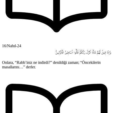
16/Nahıl-24
وَاِذَا
ق۪يلَ
لَهُمْ
مَاذَٓا
اَنْزَلَ
رَبُّكُمْۙ
قَالُٓوا
اَسَاط۪يرُ
الْاَوَّل۪ينَۙ
Onlara, “Rabb’iniz ne indirdi?” denildiği zaman; “Öncekilerin
masallarını…” derler.