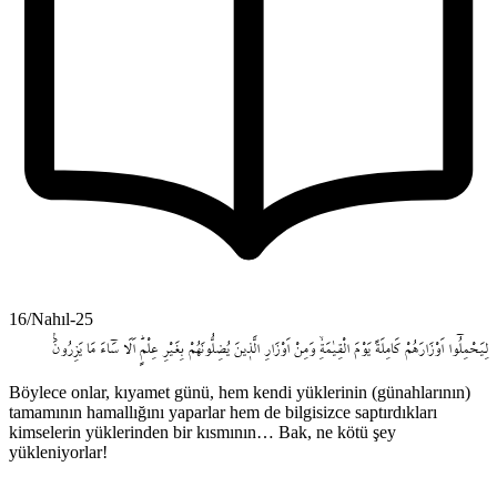
16/Nahıl-25
لِيَحْمِلُٓوا
اَوْزَارَهُمْ
كَامِلَةً
يَوْمَ
الْقِيٰمَةِۙ
وَمِنْ
اَوْزَارِ
الَّذ۪ينَ
يُضِلُّونَهُمْ
بِغَيْرِ
عِلْمٍۜ
اَلَا
سَٓاءَ
مَا
يَزِرُونَ۟
Böylece onlar, kıyamet günü, hem kendi yüklerinin (günahlarının)
tamamının hamallığını yaparlar hem de bilgisizce saptırdıkları
kimselerin yüklerinden bir kısmının… Bak, ne kötü şey
yükleniyorlar!