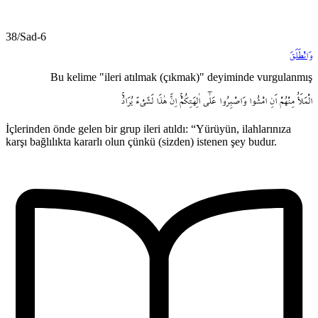
38/Sad-6
وَانْطَلَقَ
Bu kelime "ileri atılmak (çıkmak)" deyiminde vurgulanmış
الْمَلَأُ
مِنْهُمْ
اَنِ
امْشُوا
وَاصْبِرُوا
عَلٰٓى
اٰلِهَتِكُمْۚ
اِنَّ
هٰذَا
لَشَيْءٌ
يُرَادُۚ
İçlerinden önde gelen bir grup ileri atıldı: “Yürüyün, ilahlarınıza
karşı bağlılıkta kararlı olun çünkü (sizden) istenen şey budur.