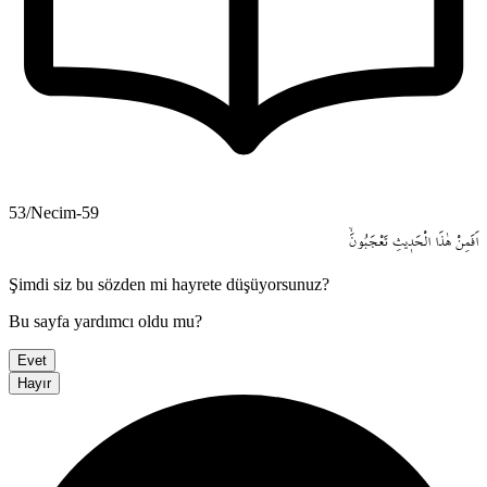
53/Necim-59
اَفَمِنْ
هٰذَا
الْحَد۪يثِ
تَعْجَبُونَۙ
Şimdi siz bu sözden mi hayrete düşüyorsunuz?
Bu sayfa yardımcı oldu mu?
Evet
Hayır