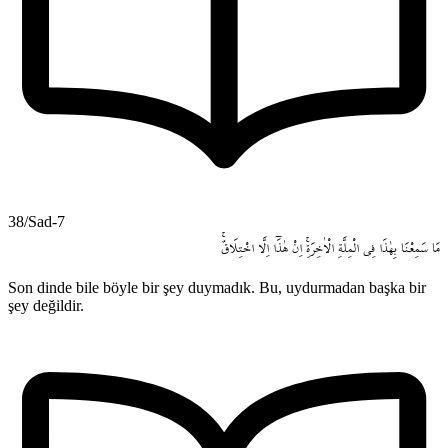
38/Sad-7
مَا
سَمِعْنَا
بِهٰذَا
فِي
الْمِلَّةِ
الْاٰخِرَةِۚ
اِنْ
هٰذَٓا
اِلَّا
اخْتِلَاقٌۚ
Son dinde bile böyle bir şey duymadık. Bu, uydurmadan başka bir
şey değildir.