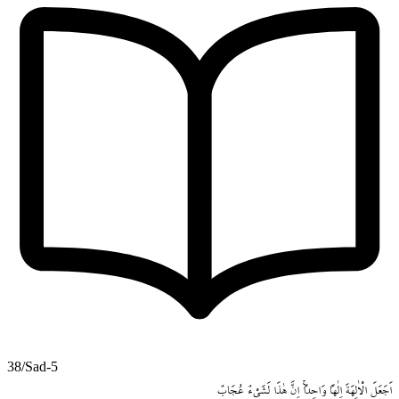
38/Sad-5
اَجَعَلَ
الْاٰلِهَةَ
اِلٰهاً
وَاحِداًۚ
اِنَّ
هٰذَا
لَشَيْءٌ
عُجَابٌ