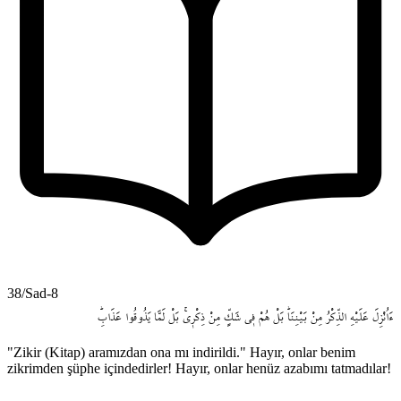
38/Sad-8
ءَاُنْزِلَ
عَلَيْهِ
الذِّكْرُ
مِنْ
بَيْنِنَاۜ
بَلْ
هُمْ
ف۪ي
شَكٍّ
مِنْ
ذِكْر۪يۚ
بَلْ
لَمَّا
يَذُوقُوا
عَذَابِۜ
"Zikir (Kitap) aramızdan ona mı indirildi." Hayır, onlar benim
zikrimden şüphe içindedirler! Hayır, onlar henüz azabımı tatmadılar!