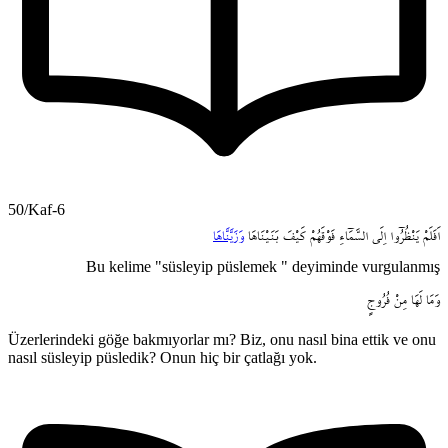
50/Kaf-6
اَفَلَمْ
يَنْظُرُٓوا
اِلَى
السَّمَٓاءِ
فَوْقَهُمْ
كَيْفَ
بَنَيْنَاهَا
وَزَيَّنَّاهَا
Bu kelime "süsleyip püslemek " deyiminde vurgulanmış
وَمَا
لَهَا
مِنْ
فُرُوجٍ
Üzerlerindeki göğe bakmıyorlar mı? Biz, onu nasıl bina ettik ve onu
nasıl süsleyip püsledik? Onun hiç bir çatlağı yok.