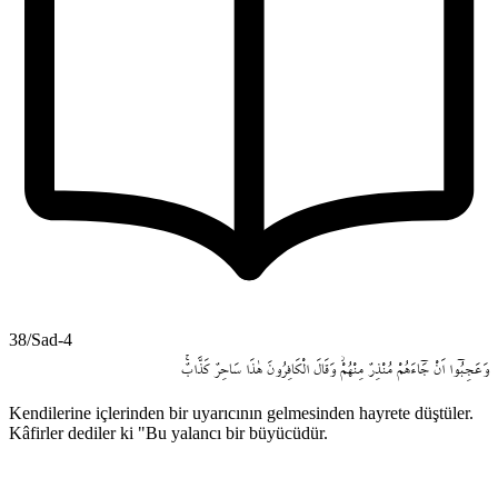
38/Sad-4
وَعَجِبُٓوا
اَنْ
جَٓاءَهُمْ
مُنْذِرٌ
مِنْهُمْۘ
وَقَالَ
الْكَافِرُونَ
هٰذَا
سَاحِرٌ
كَذَّابٌۚ
Kendilerine içlerinden bir uyarıcının gelmesinden hayrete düştüler.
Kâfirler dediler ki "Bu yalancı bir büyücüdür.