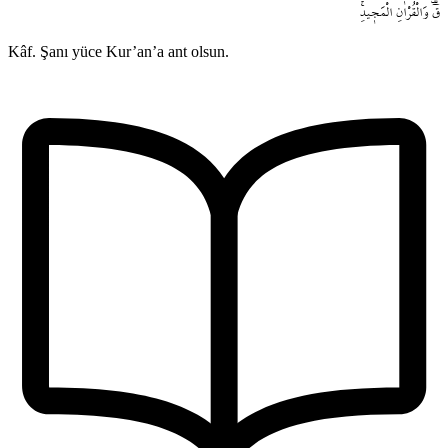
قٓ۠
وَالْقُرْاٰنِ
الْمَج۪يدِۚ
Kâf. Şanı yüce Kur’an’a ant olsun.