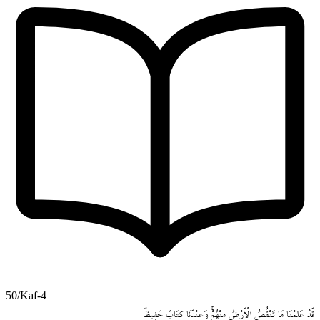
50/Kaf-4
قَدْ
عَلِمْنَا
مَا
تَنْقُصُ
الْاَرْضُ
مِنْهُمْۚ
وَعِنْدَنَا
كِتَابٌ
حَف۪يظٌ