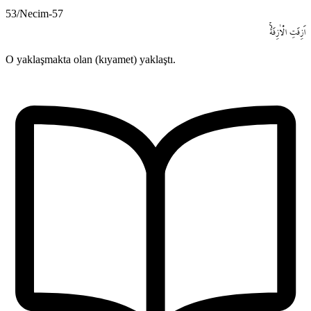
53/Necim-57
اَزِفَتِ
الْاٰزِفَةُۚ
O yaklaşmakta olan (kıyamet) yaklaştı.