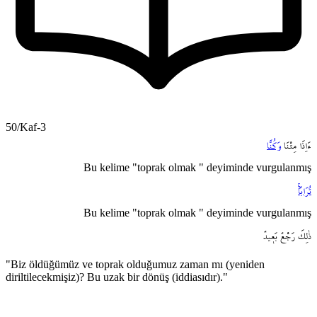
50/Kaf-3
ءَاِذَا
مِتْنَا
وَكُنَّا
Bu kelime "toprak olmak " deyiminde vurgulanmış
تُرَاباًۚ
Bu kelime "toprak olmak " deyiminde vurgulanmış
ذٰلِكَ
رَجْعٌ
بَع۪يدٌ
"Biz öldüğümüz ve toprak olduğumuz zaman mı (yeniden
diriltilecekmişiz)? Bu uzak bir dönüş (iddiasıdır)."