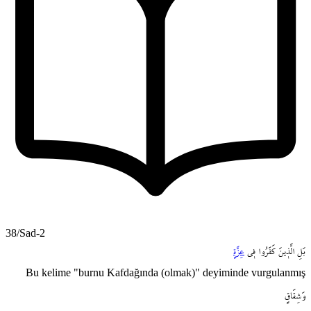
38/Sad-2
بَلِ
الَّذ۪ينَ
كَفَرُوا
ف۪ي
عِزَّةٍ
Bu kelime "burnu Kafdağında (olmak)" deyiminde vurgulanmış
وَشِقَاقٍ