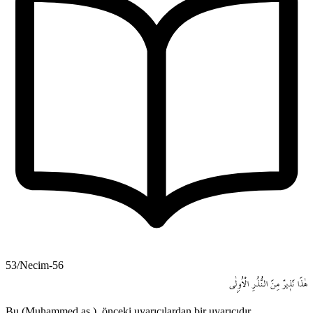
53/Necim-56
هٰذَا
نَذ۪يرٌ
مِنَ
النُّذُرِ
الْاُو۫لٰى
Bu (Muhammed as.), önceki uyarıcılardan bir uyarıcıdır.