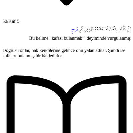
50/Kaf-5
بَلْ
كَذَّبُوا
بِالْحَقِّ
لَمَّا
جَٓاءَهُمْ
فَهُمْ
ف۪ٓي
اَمْرٍ
مَر۪يجٍ
Bu kelime "kafası bulanmak " deyiminde vurgulanmış
Doğrusu onlar, hak kendilerine gelince onu yalanladılar. Şimdi ise
kafaları bulanmış bir hâldedirler.