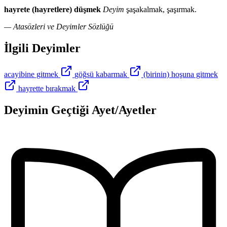
hayrete (hayretlere) düşmek
Deyim
şaşakalmak, şaşırmak.
— Atasözleri ve Deyimler Sözlüğü
İlgili Deyimler
acayibine gitmek
göğsü kabarmak
(birinin) hoşuna gitmek
hayrette bırakmak
Deyimin Geçtiği Ayet/Ayetler