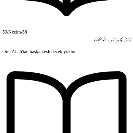
53/Necim-58
لَيْسَ
لَهَا
مِنْ
دُونِ
اللّٰهِ
كَاشِفَةٌ
Onu Allah'tan başka keşfedecek yoktur.