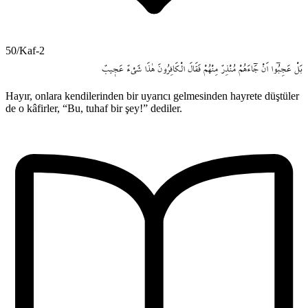
50/Kaf-2
بَلْ
عَجِبُٓوا
اَنْ
جَٓاءَهُمْ
مُنْذِرٌ
مِنْهُمْ
فَقَالَ
الْـكَافِرُونَ
هٰذَا
شَيْءٌ
عَج۪يبٌ
Hayır, onlara kendilerinden bir uyarıcı gelmesinden hayrete düştüler
de o kâfirler, “Bu, tuhaf bir şey!” dediler.