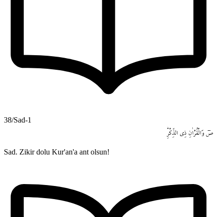
38/Sad-1
صٓ
وَالْقُرْاٰنِ
ذِي
الذِّكْرِۜ
Sad. Zikir dolu Kur'an'a ant olsun!