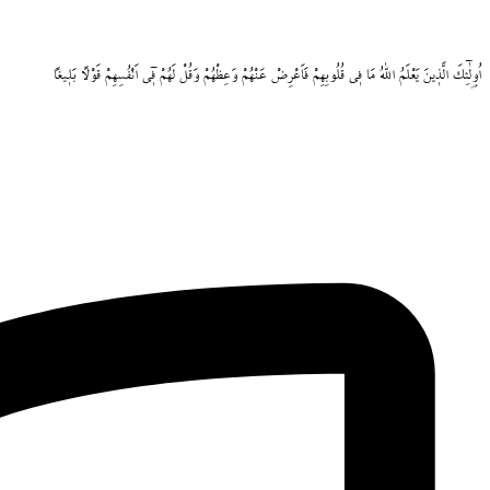
اُو۬لٰٓئِكَ
الَّذ۪ينَ
يَعْلَمُ
اللّٰهُ
مَا
ف۪ي
قُلُوبِهِمْ
فَاَعْرِضْ
عَنْهُمْ
وَعِظْهُمْ
وَقُلْ
لَهُمْ
ف۪ٓي
اَنْفُسِهِمْ
قَوْلاً
بَل۪يغاً