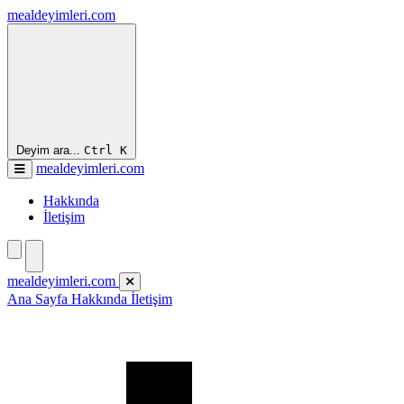
mealdeyimleri.com
Deyim ara...
Ctrl
K
mealdeyimleri.com
Hakkında
İletişim
mealdeyimleri.com
Ana Sayfa
Hakkında
İletişim