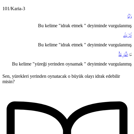
101/Karia-3
وَمَٓا
Bu kelime "idrak etmek " deyiminde vurgulanmış
اَدْرٰيكَ
Bu kelime "idrak etmek " deyiminde vurgulanmış
مَا
الْقَارِعَةُۜ
Bu kelime "yüreği yerinden oynamak " deyiminde vurgulanmış
Sen, yürekleri yerinden oynatacak o büyük olayı idrak edebilir
misin?