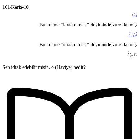
101/Karia-10
وَمَٓا
Bu kelime "idrak etmek " deyiminde vurgulanmış
اَدْرٰيكَ
Bu kelime "idrak etmek " deyiminde vurgulanmış
مَا
هِيَهْۜ
Sen idrak edebilir misin, o (Haviye) nedir?