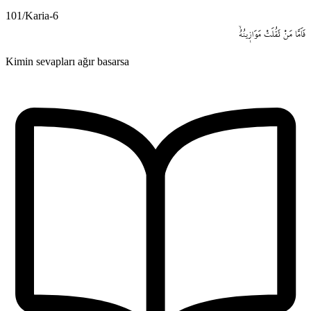
101/Karia-6
فَاَمَّا
مَنْ
ثَقُلَتْ
مَوَاز۪ينُهُۙ
Kimin sevapları ağır basarsa