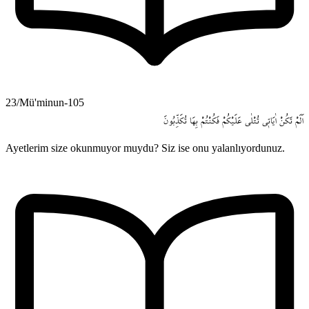
23/Mü'minun-105
اَلَمْ
تَكُنْ
اٰيَات۪ي
تُتْلٰى
عَلَيْكُمْ
فَكُنْتُمْ
بِهَا
تُكَذِّبُونَ
Ayetlerim size okunmuyor muydu? Siz ise onu yalanlıyordunuz.