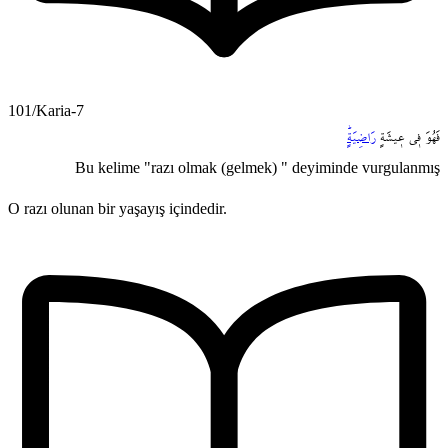
101/Karia-7
فَهُوَ
ف۪ي
ع۪يشَةٍ
رَاضِيَةٍۜ
Bu kelime "razı olmak (gelmek) " deyiminde vurgulanmış
O razı olunan bir yaşayış içindedir.