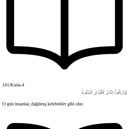
101/Karia-4
يَوْمَ
يَكُونُ
النَّاسُ
كَالْفَرَاشِ
الْمَبْثُوثِۙ
O gün insanlar, dağılmış kelebekler gibi olur.