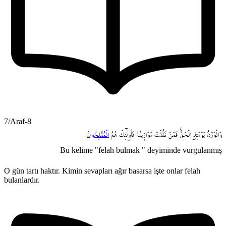
7/Araf-8
وَالْوَزْنُ
يَوْمَئِذٍۨ
الْحَقُّۚ
فَمَنْ
ثَقُلَتْ
مَوَاز۪ينُهُ
فَاُو۬لٰٓئِكَ
هُمُ
الْمُفْلِحُونَ
Bu kelime "felah bulmak " deyiminde vurgulanmış
O gün tartı haktır. Kimin sevapları ağır basarsa işte onlar felah
bulanlardır.