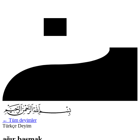
←
Tüm deyimler
Türkçe Deyim
ağır basmak