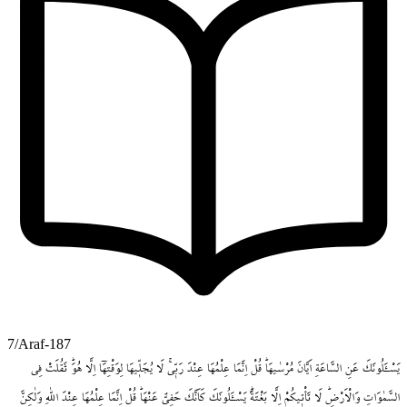
7/Araf-187
يَسْـَٔلُونَكَ
عَنِ
السَّاعَةِ
اَيَّانَ
مُرْسٰيهَاۜ
قُلْ
اِنَّمَا
عِلْمُهَا
عِنْدَ
رَبّ۪يۚ
لَا
يُجَلّ۪يهَا
لِوَقْتِهَٓا
اِلَّا
هُوَۜ
ثَقُلَتْ
فِي
السَّمٰوَاتِ
وَالْاَرْضِۜ
لَا
تَأْت۪يكُمْ
اِلَّا
بَغْتَةًۜ
يَسْـَٔلُونَكَ
كَاَنَّكَ
حَفِيٌّ
عَنْهَاۜ
قُلْ
اِنَّمَا
عِلْمُهَا
عِنْدَ
اللّٰهِ
وَلٰكِنَّ