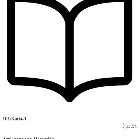
101/Karia-9
فَاُمُّهُ
هَاوِيَةٌۜ