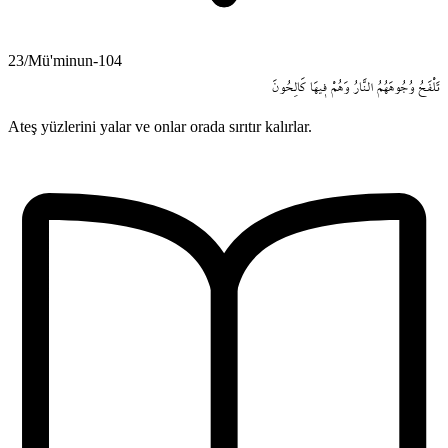
23/Mü'minun-104
تَلْفَحُ
وُجُوهَهُمُ
النَّارُ
وَهُمْ
ف۪يهَا
كَالِحُونَ
Ateş yüzlerini yalar ve onlar orada sırıtır kalırlar.