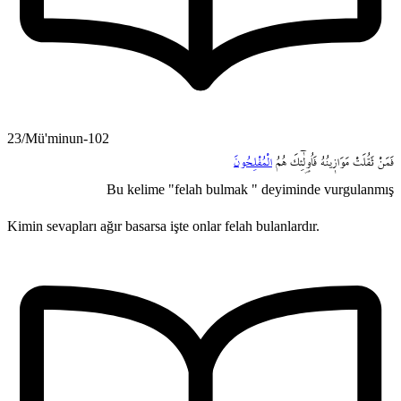
23/Mü'minun-102
فَمَنْ
ثَقُلَتْ
مَوَاز۪ينُهُ
فَاُو۬لٰٓئِكَ
هُمُ
الْمُفْلِحُونَ
Bu kelime "felah bulmak " deyiminde vurgulanmış
Kimin sevapları ağır basarsa işte onlar felah bulanlardır.