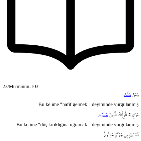
23/Mü'minun-103
وَمَنْ
خَفَّتْ
Bu kelime "hafif gelmek " deyiminde vurgulanmış
مَوَاز۪ينُهُ
فَاُو۬لٰٓئِكَ
الَّذ۪ينَ
خَسِرُٓوا
Bu kelime "düş kırıklığına uğramak " deyiminde vurgulanmış
اَنْفُسَهُمْ
ف۪ي
جَهَنَّمَ
خَالِدُونَۚ