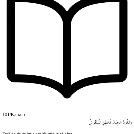
101/Karia-5
وَتَكُونُ
الْجِبَالُ
كَالْعِهْنِ
الْمَنْفُوشِۜ