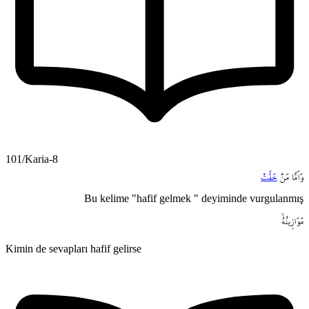
101/Karia-8
وَاَمَّا
مَنْ
خَفَّتْ
Bu kelime "hafif gelmek " deyiminde vurgulanmış
مَوَاز۪ينُهُۙ
Kimin de sevapları hafif gelirse