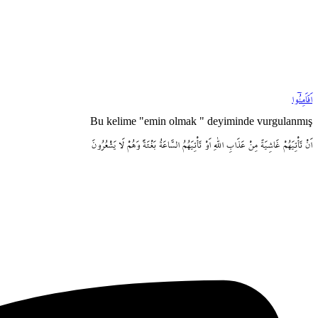
اَفَاَمِنُٓوا
Bu kelime "emin olmak " deyiminde vurgulanmış
اَنْ
تَأْتِيَهُمْ
غَاشِيَةٌ
مِنْ
عَذَابِ
اللّٰهِ
اَوْ
تَأْتِيَهُمُ
السَّاعَةُ
بَغْتَةً
وَهُمْ
لَا
يَشْعُرُونَ