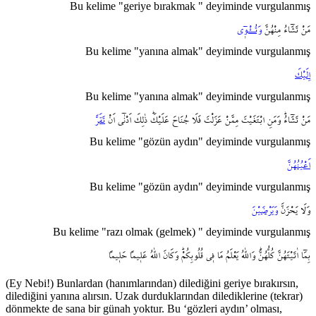
Bu kelime "geriye bırakmak " deyiminde vurgulanmış
مَنْ
تَشَٓاءُ
مِنْهُنَّ
وَتُــْٔـو۪ٓي
Bu kelime "yanına almak" deyiminde vurgulanmış
اِلَيْكَ
Bu kelime "yanına almak" deyiminde vurgulanmış
مَنْ
تَشَٓاءُۜ
وَمَنِ
ابْتَغَيْتَ
مِمَّنْ
عَزَلْتَ
فَلَا
جُنَاحَ
عَلَيْكَۜ
ذٰلِكَ
اَدْنٰٓى
اَنْ
تَقَرَّ
Bu kelime "gözün aydın" deyiminde vurgulanmış
اَعْيُنُهُنَّ
Bu kelime "gözün aydın" deyiminde vurgulanmış
وَلَا
يَحْزَنَّ
وَيَرْضَيْنَ
Bu kelime "razı olmak (gelmek) " deyiminde vurgulanmış
بِمَٓا
اٰتَيْتَهُنَّ
كُلُّهُنَّۜ
وَاللّٰهُ
يَعْلَمُ
مَا
ف۪ي
قُلُوبِكُمْۜ
وَكَانَ
اللّٰهُ
عَل۪يماً
حَل۪يماً
(Ey Nebi!) Bunlardan (hanımlarından) dilediğini geriye bırakırsın,
dilediğini yanına alırsın. Uzak durduklarından dilediklerine (tekrar)
dönmekte de sana bir günah yoktur. Bu ‘gözleri aydın’ olması,