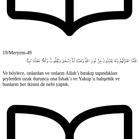
19/Meryem-49
فَلَمَّا
اعْتَزَلَهُمْ
وَمَا
يَعْبُدُونَ
مِنْ
دُونِ
اللّٰهِۙ
وَهَبْنَا
لَـهُٓ
اِسْحٰقَ
وَيَعْقُوبَۜ
وَكُلاًّ
جَعَلْنَا
نَبِياًّ
Ve böylece, onlardan ve onların Allah’ı bırakıp tapındıkları
şeylerden uzak durunca ona İshak’ı ve Yakup’u bahşettik ve
bunların her ikisini de nebi yaptık.