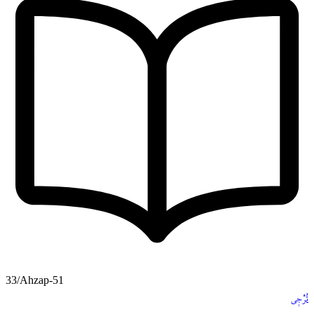
33/Ahzap-51
تُرْج۪ي