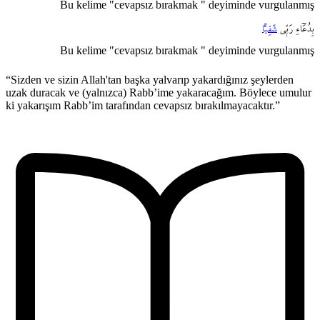
Bu kelime "cevapsız bırakmak " deyiminde vurgulanmış
بِدُعَٓاءِ
رَبّ۪ي
شَقِياًّ
Bu kelime "cevapsız bırakmak " deyiminde vurgulanmış
“Sizden ve sizin Allah'tan başka yalvarıp yakardığınız şeylerden
uzak duracak ve (yalnızca) Rabb’ime yakaracağım. Böylece umulur
ki yakarışım Rabb’im tarafından cevapsız bırakılmayacaktır.”