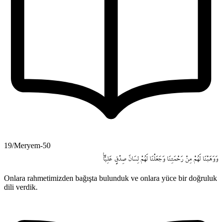
19/Meryem-50
وَوَهَبْنَا
لَهُمْ
مِنْ
رَحْمَتِنَا
وَجَعَلْنَا
لَهُمْ
لِسَانَ
صِدْقٍ
عَلِياًّ۟
Onlara rahmetimizden bağışta bulunduk ve onlara yüce bir doğruluk
dili verdik.