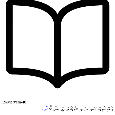
19/Meryem-48
وَاَعْتَزِلُكُمْ
وَمَا
تَدْعُونَ
مِنْ
دُونِ
اللّٰهِ
وَاَدْعُوا
رَبّ۪يۘ
عَسٰٓى
اَلَّٓا
اَكُونَ