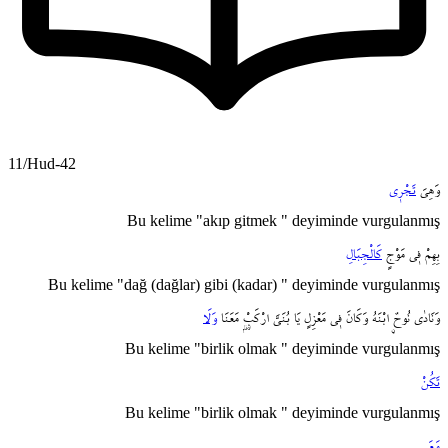
11/Hud-42
وَهِيَ
تَجْر۪ي
Bu kelime "akıp gitmek " deyiminde vurgulanmış
بِهِمْ
ف۪ي
مَوْجٍ
كَالْجِبَالِ
Bu kelime "dağ (dağlar) gibi (kadar) " deyiminde vurgulanmış
وَنَادٰى
نُوحٌۨ
ابْنَهُ
وَكَانَ
ف۪ي
مَعْزِلٍ
يَا
بُنَيَّ
ارْكَبْۭۗ
مَعَنَا
وَلَا
Bu kelime "birlik olmak " deyiminde vurgulanmış
تَكُنْ
Bu kelime "birlik olmak " deyiminde vurgulanmış
مَعَ