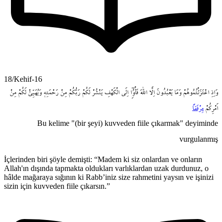
18/Kehif-16
وَاِذِ
اعْتَزَلْتُمُوهُمْ
وَمَا
يَعْبُدُونَ
اِلَّا
اللّٰهَ
فَأْوُٓ۫ا
اِلَى
الْكَهْفِ
يَنْشُرْ
لَكُمْ
رَبُّكُمْ
مِنْ
رَحْمَتِه۪
وَيُهَيِّئْ
لَكُمْ
مِنْ
اَمْرِكُمْ
مِرْفَقاً
Bu kelime "(bir şeyi) kuvveden fiile çıkarmak" deyiminde
vurgulanmış
İçlerinden biri şöyle demişti: “Madem ki siz onlardan ve onların
Allah'ın dışında tapmakta oldukları varlıklardan uzak durdunuz, o
hâlde mağaraya sığının ki Rabb’iniz size rahmetini yaysın ve işinizi
sizin için kuvveden fiile çıkarsın.”