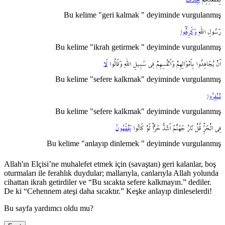
Bu kelime "geri kalmak " deyiminde vurgulanmış
رَسُولِ
اللّٰهِ
وَكَرِهُٓوا
Bu kelime "ikrah getirmek " deyiminde vurgulanmış
اَنْ
يُجَاهِدُوا
بِاَمْوَالِهِمْ
وَاَنْفُسِهِمْ
ف۪ي
سَب۪يلِ
اللّٰهِ
وَقَالُوا
لَا
Bu kelime "sefere kalkmak" deyiminde vurgulanmış
تَنْفِرُوا
Bu kelime "sefere kalkmak" deyiminde vurgulanmış
فِي
الْحَرِّۜ
قُلْ
نَارُ
جَهَنَّمَ
اَشَدُّ
حَراًّۜ
لَوْ
كَانُوا
يَفْقَهُونَ
Bu kelime "anlayıp dinlemek " deyiminde vurgulanmış
Allah'ın Elçisi’ne muhalefet etmek için (savaştan) geri kalanlar, boş
oturmaları ile ferahlık duydular; mallarıyla, canlarıyla Allah yolunda
cihattan ikrah getirdiler ve “Bu sıcakta sefere kalkmayın.” dediler.
De ki “Cehennem ateşi daha sıcaktır.” Keşke anlayıp dinleselerdi!
Bu sayfa yardımcı oldu mu?