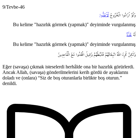
9/Tevbe-46
وَلَوْ
اَرَادُوا
الْخُرُوجَ
لَاَعَدُّوا
Bu kelime "hazırlık görmek (yapmak)" deyiminde vurgulanmış
لَهُ
عُدَّةً
Bu kelime "hazırlık görmek (yapmak)" deyiminde vurgulanmış
وَلٰكِنْ
كَرِهَ
اللّٰهُ
انْبِعَاثَهُمْ
فَثَبَّطَهُمْ
وَق۪يلَ
اقْعُدُوا
مَعَ
الْقَاعِد۪ينَ
Eğer (savaşa) çıkmak isteselerdi herhâlde ona bir hazırlık görürlerdi.
Ancak Allah, (savaşa) gönderilmelerini kerih gördü de ayaklarını
doladı ve (onlara) “Siz de boş oturanlarla birlikte boş oturun.”
denildi.