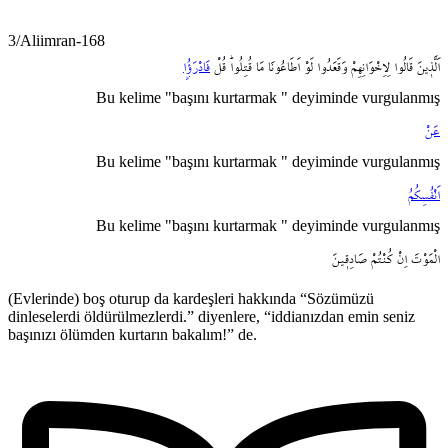
3/Aliimran-168
اَلَّذ۪ينَ
قَالُوا
لِاِخْوَانِهِمْ
وَقَعَدُوا
لَوْ
اَطَاعُونَا
مَا
قُتِلُواۜ
قُلْ
فَادْرَؤُ۫ا
Bu kelime "başını kurtarmak " deyiminde vurgulanmış
عَنْ
Bu kelime "başını kurtarmak " deyiminde vurgulanmış
اَنْفُسِكُمُ
Bu kelime "başını kurtarmak " deyiminde vurgulanmış
الْمَوْتَ
اِنْ
كُنْتُمْ
صَادِق۪ينَ
(Evlerinde) boş oturup da kardeşleri hakkında “Sözümüzü
dinleselerdi öldürülmezlerdi.” diyenlere, “iddianızdan emin seniz
başınızı ölümden kurtarın bakalım!” de.