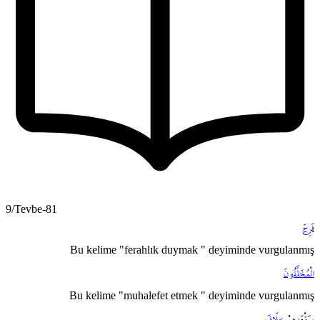
9/Tevbe-81
فَرِحَ
Bu kelime "ferahlık duymak " deyiminde vurgulanmış
الْمُخَلَّفُونَ
Bu kelime "muhalefet etmek " deyiminde vurgulanmış
بِمَقْعَدِهِمْ
خِلَافَ