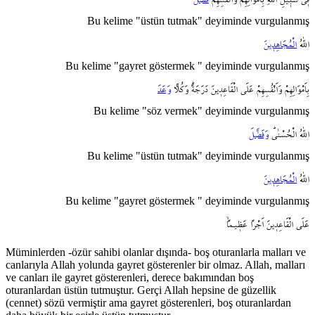
Bu kelime "üstün tutmak" deyiminde vurgulanmış
اللّٰهُ
الْمُجَاهِد۪ينَ
Bu kelime "gayret göstermek " deyiminde vurgulanmış
بِاَمْوَالِهِمْ
وَاَنْفُسِهِمْ
عَلَى
الْقَاعِد۪ينَ
دَرَجَةًۜ
وَكُلاًّ
وَعَدَ
Bu kelime "söz vermek" deyiminde vurgulanmış
اللّٰهُ
الْحُسْنٰىۜ
وَفَضَّلَ
Bu kelime "üstün tutmak" deyiminde vurgulanmış
اللّٰهُ
الْمُجَاهِد۪ينَ
Bu kelime "gayret göstermek " deyiminde vurgulanmış
عَلَى
الْقَاعِد۪ينَ
اَجْراً
عَظ۪يـماًۙ
Müminlerden -özür sahibi olanlar dışında- boş oturanlarla malları ve
canlarıyla Allah yolunda gayret gösterenler bir olmaz. Allah, malları
ve canları ile gayret gösterenleri, derece bakımından boş
oturanlardan üstün tutmuştur. Gerçi Allah hepsine de güzellik
(cennet) sözü vermiştir ama gayret gösterenleri, boş oturanlardan