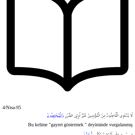
4/Nisa-95
لَا
يَسْتَوِي
الْقَاعِدُونَ
مِنَ
الْمُؤْمِن۪ينَ
غَيْرُ
اُو۬لِي
الضَّرَرِ
وَالْمُجَاهِدُونَ
Bu kelime "gayret göstermek " deyiminde vurgulanmış
ف۪ي
سَب۪يلِ
اللّٰهِ
بِاَمْوَالِهِمْ
وَاَنْفُسِهِمْۜ
فَضَّلَ