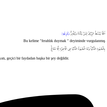
اَللّٰهُ
يَبْسُطُ
الرِّزْقَ
لِمَنْ
يَشَٓاءُ
وَيَقْدِرُۜ
وَفَرِحُوا
Bu kelime "ferahlık duymak " deyiminde vurgulanmış
بِالْحَيٰوةِ
الدُّنْيَاۜ
وَمَا
الْحَيٰوةُ
الدُّنْيَا
فِي
الْاٰخِرَةِ
اِلَّا
مَتَاعٌ۟
atı, geçici bir faydadan başka bir şey değildir.