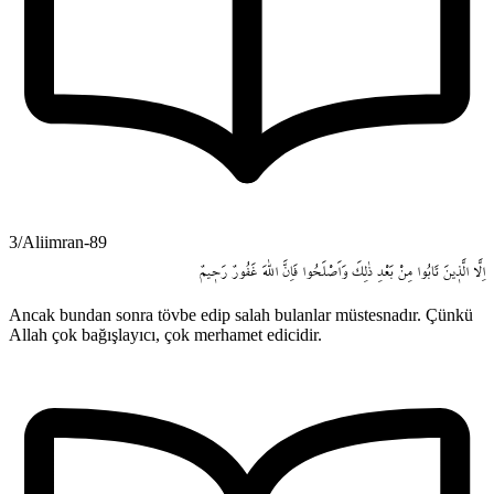
3/Aliimran-89
اِلَّا
الَّذ۪ينَ
تَابُوا
مِنْ
بَعْدِ
ذٰلِكَ
وَاَصْلَحُوا
فَاِنَّ
اللّٰهَ
غَفُورٌ
رَح۪يمٌ
Ancak bundan sonra tövbe edip salah bulanlar müstesnadır. Çünkü
Allah çok bağışlayıcı, çok merhamet edicidir.