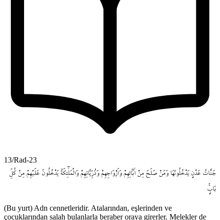
13/Rad-23
جَنَّاتُ
عَدْنٍ
يَدْخُلُونَهَا
وَمَنْ
صَلَحَ
مِنْ
اٰبَٓائِهِمْ
وَاَزْوَاجِهِمْ
وَذُرِّيَّاتِهِمْ
وَالْمَلٰٓئِكَةُ
يَدْخُلُونَ
عَلَيْهِمْ
مِنْ
كُلِّ
بَابٍۚ
(Bu yurt) Adn cennetleridir. Atalarından, eşlerinden ve
çocuklarından salah bulanlarla beraber oraya girerler. Melekler de