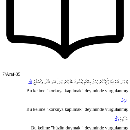
7/Araf-35
يَا
بَن۪ٓي
اٰدَمَ
اِمَّا
يَأْتِيَنَّكُمْ
رُسُلٌ
مِنْكُمْ
يَقُصُّونَ
عَلَيْكُمْ
اٰيَات۪يۙ
فَمَنِ
اتَّقٰى
وَاَصْلَحَ
فَلَا
Bu kelime "korkuya kapılmak" deyiminde vurgulanmış
خَوْفٌ
Bu kelime "korkuya kapılmak" deyiminde vurgulanmış
عَلَيْهِمْ
وَلَا
Bu kelime "hüzün duymak " deyiminde vurgulanmış