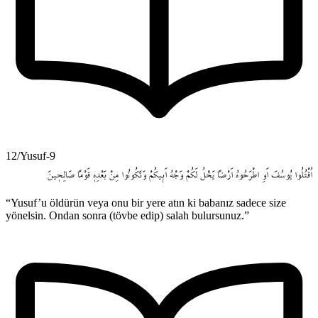
12/Yusuf-9
اُقْتُلُوا
يُوسُفَ
اَوِ
اطْرَحُوهُ
اَرْضاً
يَخْلُ
لَكُمْ
وَجْهُ
اَب۪يكُمْ
وَتَكُونُوا
مِنْ
بَعْدِه۪
قَوْماً
صَالِح۪ينَ
“Yusuf’u öldürün veya onu bir yere atın ki babanız sadece size
yönelsin. Ondan sonra (tövbe edip) salah bulursunuz.”