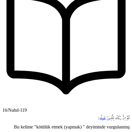
16/Nahıl-119
ثُمَّ
اِنَّ
رَبَّكَ
لِلَّذ۪ينَ
عَمِلُوا
Bu kelime "kötülük etmek (yapmak) " deyiminde vurgulanmış