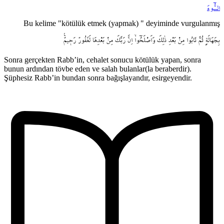
السُّٓوءَ
Bu kelime "kötülük etmek (yapmak) " deyiminde vurgulanmış
بِجَهَالَةٍ
ثُمَّ
تَابُوا
مِنْ
بَعْدِ
ذٰلِكَ
وَاَصْلَحُٓواۙ
اِنَّ
رَبَّكَ
مِنْ
بَعْدِهَا
لَغَفُورٌ
رَح۪يمٌ۟
Sonra gerçekten Rabb’in, cehalet sonucu kötülük yapan, sonra
bunun ardından tövbe eden ve salah bulanlar(la beraberdir).
Şüphesiz Rabb’in bundan sonra bağışlayandır, esirgeyendir.