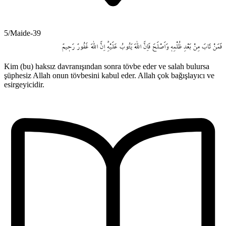
5/Maide-39
فَمَنْ
تَابَ
مِنْ
بَعْدِ
ظُلْمِه۪
وَاَصْلَحَ
فَاِنَّ
اللّٰهَ
يَتُوبُ
عَلَيْهِۜ
اِنَّ
اللّٰهَ
غَفُورٌ
رَح۪يمٌ
Kim (bu) haksız davranışından sonra tövbe eder ve salah bulursa
şüphesiz Allah onun tövbesini kabul eder. Allah çok bağışlayıcı ve
esirgeyicidir.