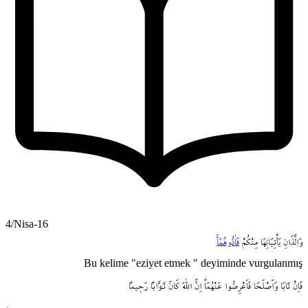
4/Nisa-16
وَالَّذَانِ
يَأْتِيَانِهَا
مِنْكُمْ
فَاٰذُوهُمَاۚ
Bu kelime "eziyet etmek " deyiminde vurgulanmış
فَاِنْ
تَابَا
وَاَصْلَحَا
فَاَعْرِضُوا
عَنْهُمَاۜ
اِنَّ
اللّٰهَ
كَانَ
تَـوَّاباً
رَح۪يماً