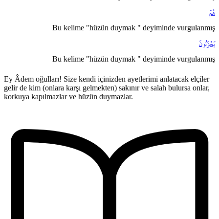
هُمْ
Bu kelime "hüzün duymak " deyiminde vurgulanmış
يَحْزَنُونَ
Bu kelime "hüzün duymak " deyiminde vurgulanmış
Ey Âdem oğulları! Size kendi içinizden ayetlerimi anlatacak elçiler
gelir de kim (onlara karşı gelmekten) sakınır ve salah bulursa onlar,
korkuya kapılmazlar ve hüzün duymazlar.