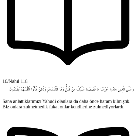
16/Nahıl-118
وَعَلَى
الَّذ۪ينَ
هَادُوا
حَرَّمْنَا
مَا
قَصَصْنَا
عَلَيْكَ
مِنْ
قَبْلُۚ
وَمَا
ظَلَمْنَاهُمْ
وَلٰكِنْ
كَانُٓوا
اَنْفُسَهُمْ
يَظْلِمُونَ
Sana anlattıklarımızı Yahudi olanlara da daha önce haram kılmıştık.
Biz onlara zulmetmedik fakat onlar kendilerine zulmediyorlardı.