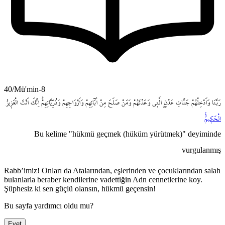
40/Mü'min-8
رَبَّنَا
وَاَدْخِلْهُمْ
جَنَّاتِ
عَدْنٍۨ
الَّت۪ي
وَعَدْتَهُمْ
وَمَنْ
صَلَحَ
مِنْ
اٰبَٓائِهِمْ
وَاَزْوَاجِهِمْ
وَذُرِّيَّاتِهِمْۜ
اِنَّكَ
اَنْتَ
الْعَز۪يزُ
الْحَك۪يمُۚ
Bu kelime "hükmü geçmek (hüküm yürütmek)" deyiminde
vurgulanmış
Rabb’imiz! Onları da Atalarından, eşlerinden ve çocuklarından salah
bulanlarla beraber kendilerine vadettiğin Adn cennetlerine koy.
Şüphesiz ki sen güçlü olansın, hükmü geçensin!
Bu sayfa yardımcı oldu mu?
Evet