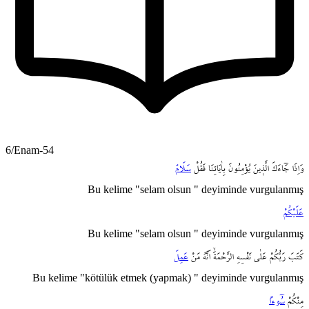
6/Enam-54
وَاِذَا
جَٓاءَكَ
الَّذ۪ينَ
يُؤْمِنُونَ
بِاٰيَاتِنَا
فَقُلْ
سَلَامٌ
Bu kelime "selam olsun " deyiminde vurgulanmış
عَلَيْكُمْ
Bu kelime "selam olsun " deyiminde vurgulanmış
كَتَبَ
رَبُّكُمْ
عَلٰى
نَفْسِهِ
الرَّحْمَةَۙ
اَنَّهُ
مَنْ
عَمِلَ
Bu kelime "kötülük etmek (yapmak) " deyiminde vurgulanmış
مِنْكُمْ
سُٓوءاً