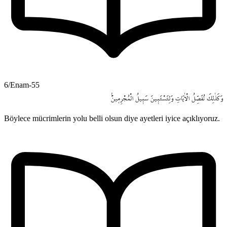
6/Enam-55
وَكَذٰلِكَ
نُفَصِّلُ
الْاٰيَاتِ
وَلِتَسْتَب۪ينَ
سَب۪يلُ
الْمُجْرِم۪ينَ۟
Böylece mücrimlerin yolu belli olsun diye ayetleri iyice açıklıyoruz.