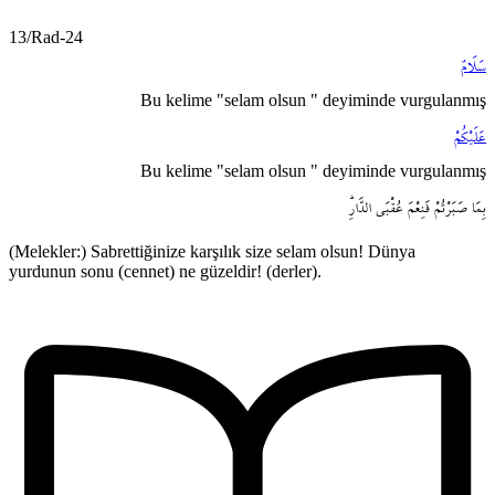
13/Rad-24
سَلَامٌ
Bu kelime "selam olsun " deyiminde vurgulanmış
عَلَيْكُمْ
Bu kelime "selam olsun " deyiminde vurgulanmış
بِمَا
صَبَرْتُمْ
فَنِعْمَ
عُقْبَى
الدَّارِۜ
(Melekler:) Sabrettiğinize karşılık size selam olsun! Dünya
yurdunun sonu (cennet) ne güzeldir! (derler).