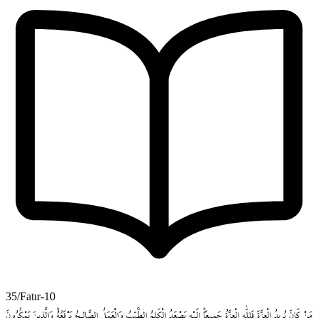
35/Fatır-10
مَنْ
كَانَ
يُر۪يدُ
الْعِزَّةَ
فَلِلّٰهِ
الْعِزَّةُ
جَم۪يعاًۜ
اِلَيْهِ
يَصْعَدُ
الْكَلِمُ
الطَّيِّبُ
وَالْعَمَلُ
الصَّالِـحُ
يَرْفَعُهُۜ
وَالَّذ۪ينَ
يَمْكُرُونَ