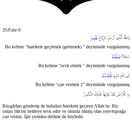
35/Fatır-9
وَاللّٰهُ
الَّـذ۪ٓي
اَرْسَلَ
الرِّيَاحَ
فَتُث۪يرُ
Bu kelime "harekete geçirmek (getirmek) " deyiminde vurgulanmış
سَحَاباً
فَسُقْنَاهُ
Bu kelime "sevk etmek " deyiminde vurgulanmış
اِلٰى
بَلَدٍ
مَيِّتٍ
فَاَحْيَيْنَا
Bu kelime "can vermek 2" deyiminde vurgulanmış
بِهِ
الْاَرْضَ
بَعْدَ
مَوْتِهَاۜ
كَذٰلِكَ
النُّشُورُ
Rüzgârları gönderip de bulutları harekete geçiren Allah’tır. Biz
onları ölü bir beldeye sevk eder ve onunla ölmüş olan yere/toprağa
can veririz. İşte yeniden dirilme de böyledir.