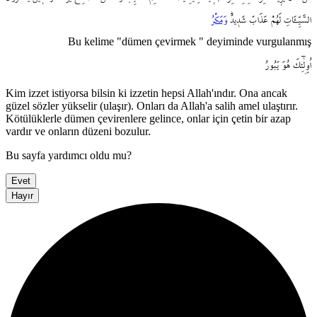
السَّيِّـَٔاتِ
لَهُمْ
عَذَابٌ
شَد۪يدٌۜ
وَمَكْرُ
Bu kelime "dümen çevirmek " deyiminde vurgulanmış
اُو۬لٰٓئِكَ
هُوَ
يَبُورُ
Kim izzet istiyorsa bilsin ki izzetin hepsi Allah'ındır. Ona ancak
güzel sözler yükselir (ulaşır). Onları da Allah'a salih amel ulaştırır.
Kötülüklerle dümen çevirenlere gelince, onlar için çetin bir azap
vardır ve onların düzeni bozulur.
Bu sayfa yardımcı oldu mu?
Evet
Hayır