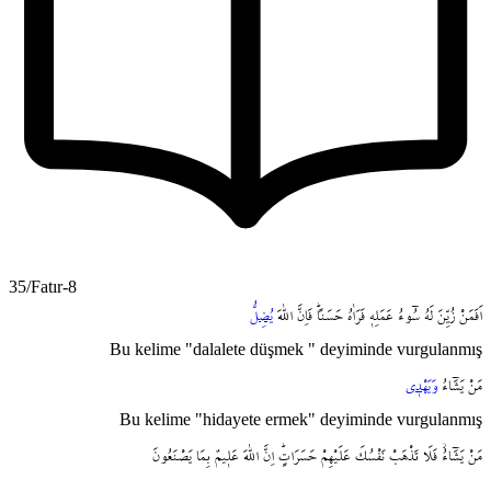
35/Fatır-8
اَفَمَنْ
زُيِّنَ
لَهُ
سُٓوءُ
عَمَلِه۪
فَرَاٰهُ
حَسَناًۜ
فَاِنَّ
اللّٰهَ
يُضِلُّ
Bu kelime "dalalete düşmek " deyiminde vurgulanmış
مَنْ
يَشَٓاءُ
وَيَهْد۪ي
Bu kelime "hidayete ermek" deyiminde vurgulanmış
مَنْ
يَشَٓاءُۘ
فَلَا
تَذْهَبْ
نَفْسُكَ
عَلَيْهِمْ
حَسَرَاتٍۜ
اِنَّ
اللّٰهَ
عَل۪يمٌ
بِمَا
يَصْنَعُونَ