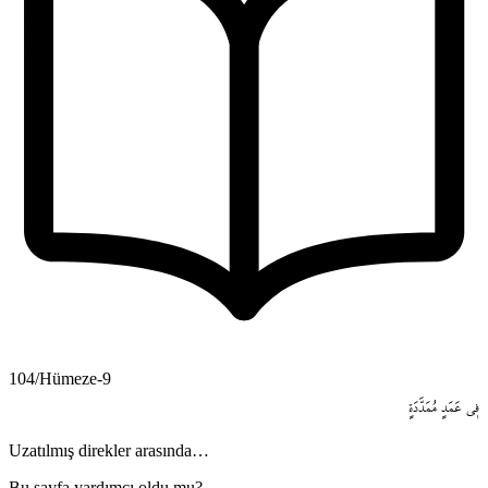
104/Hümeze-9
ف۪ي
عَمَدٍ
مُمَدَّدَةٍ
Uzatılmış direkler arasında…
Bu sayfa yardımcı oldu mu?