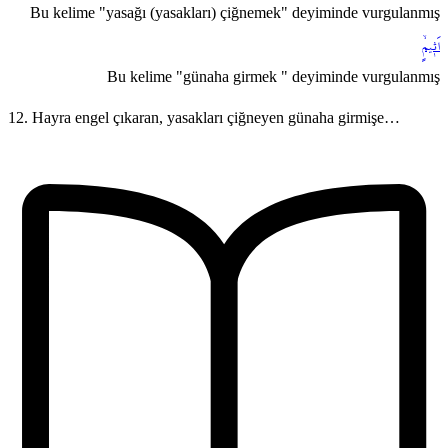
Bu kelime "yasağı (yasakları) çiğnemek" deyiminde vurgulanmış
اَث۪يمٍۙ
Bu kelime "günaha girmek " deyiminde vurgulanmış
12. Hayra engel çıkaran, yasakları çiğneyen günaha girmişe…