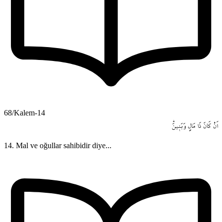
68/Kalem-14
اَنْ
كَانَ
ذَا
مَالٍ
وَبَن۪ينَۜ
14. Mal ve oğullar sahibidir diye...