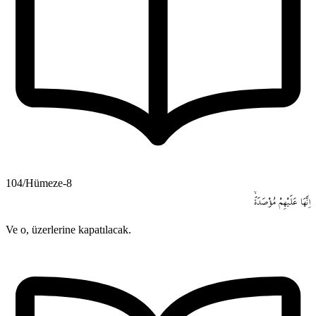
104/Hümeze-8
اِنَّهَا
عَلَيْهِمْ
مُؤْصَدَةٌۙ
Ve o, üzerlerine kapatılacak.