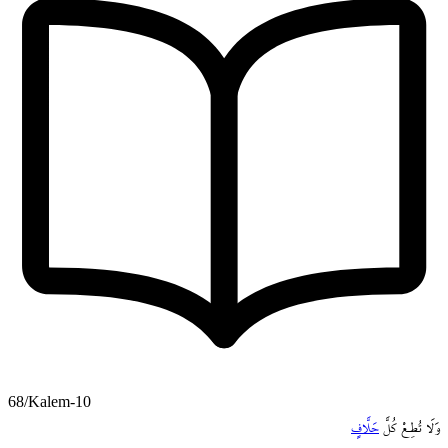
68/Kalem-10
وَلَا
تُطِـعْ
كُلَّ
حَلَّافٍ