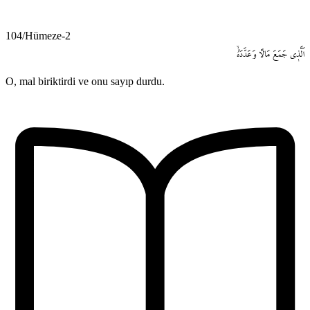
104/Hümeze-2
اَلَّذ۪ي
جَمَعَ
مَالاً
وَعَدَّدَهُۙ
O, mal biriktirdi ve onu sayıp durdu.