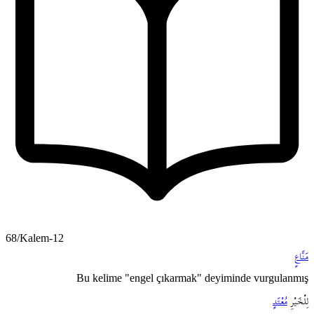
68/Kalem-12
مَنَّاعٍ
Bu kelime "engel çıkarmak" deyiminde vurgulanmış
لِلْخَيْرِ
مُعْتَدٍ