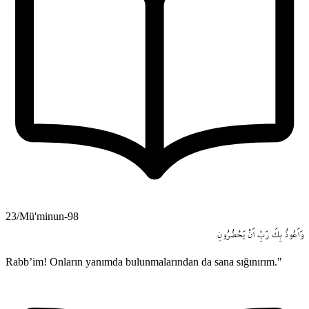
23/Mü'minun-98
وَاَعُوذُ
بِكَ
رَبِّ
اَنْ
يَحْضُرُونِ
Rabb’im! Onların yanımda bulunmalarından da sana sığınırım."