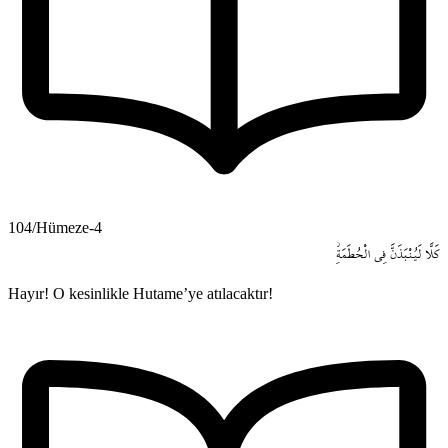
104/Hümeze-4
كَلَّا
لَيُنْبَذَنَّ
فِي
الْحُطَمَةِۘ
Hayır! O kesinlikle Hutame’ye atılacaktır!