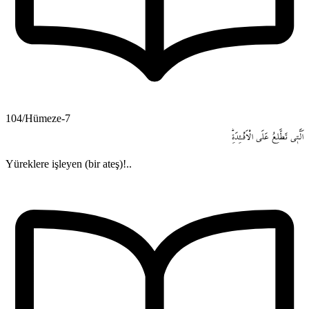
104/Hümeze-7
اَلَّت۪ي
تَطَّلِعُ
عَلَى
الْاَفْـِٔدَةِۜ
Yüreklere işleyen (bir ateş)!..