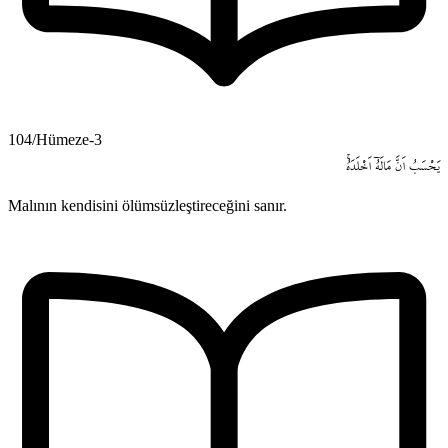
104/Hümeze-3
يَحْسَبُ
اَنَّ
مَالَهُٓ
اَخْلَدَهُۚ
Malının kendisini ölümsüzleştireceğini sanır.