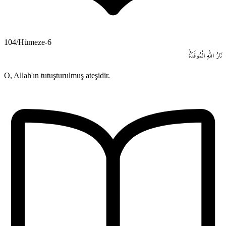
104/Hümeze-6
نَارُ
اللّٰهِ
الْمُوقَدَةُۙ
O, Allah'ın tutuşturulmuş ateşidir.