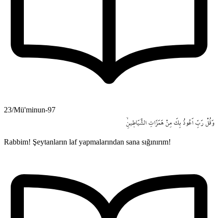
23/Mü'minun-97
وَقُلْ
رَبِّ
اَعُوذُ
بِكَ
مِنْ
هَمَزَاتِ
الشَّيَاط۪ينِۙ
Rabbim! Şeytanların laf yapmalarından sana sığınırım!