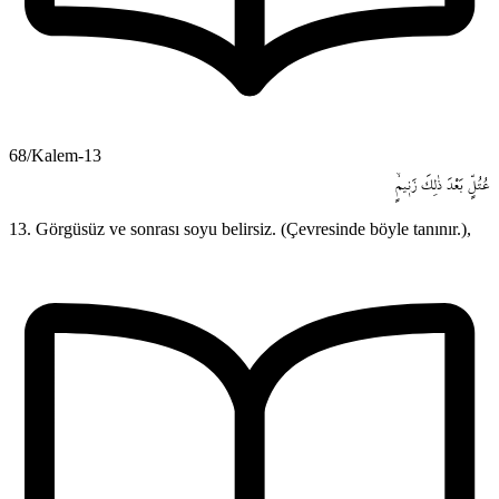
68/Kalem-13
عُتُلٍّ
بَعْدَ
ذٰلِكَ
زَن۪يمٍۙ
13. Görgüsüz ve sonrası soyu belirsiz. (Çevresinde böyle tanınır.),