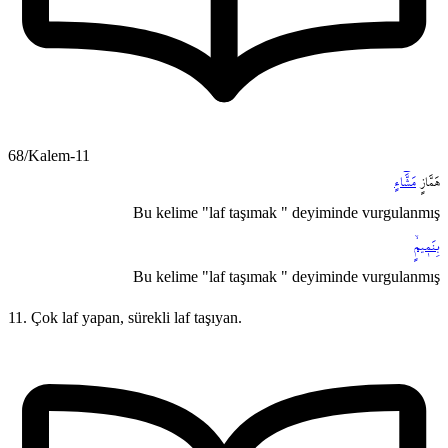
68/Kalem-11
هَمَّازٍ
مَشَّٓاءٍ
Bu kelime "laf taşımak " deyiminde vurgulanmış
بِنَم۪يمٍۙ
Bu kelime "laf taşımak " deyiminde vurgulanmış
11. Çok laf yapan, sürekli laf taşıyan.