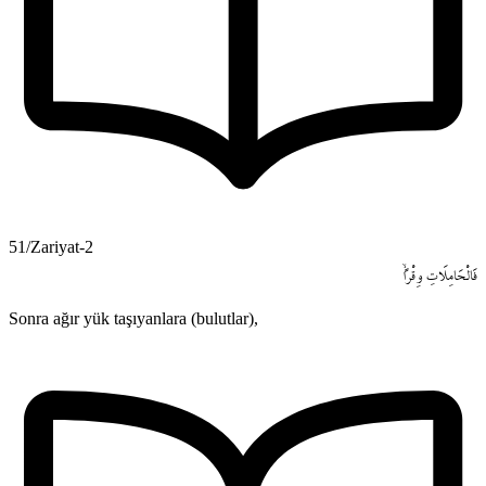
51/Zariyat-2
فَالْحَامِلَاتِ
وِقْراًۙ
Sonra ağır yük taşıyanlara (bulutlar),