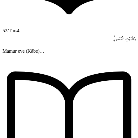
52/Tur-4
وَالْبَيْتِ
الْمَعْمُورِۙ
Mamur eve (Kâbe)…