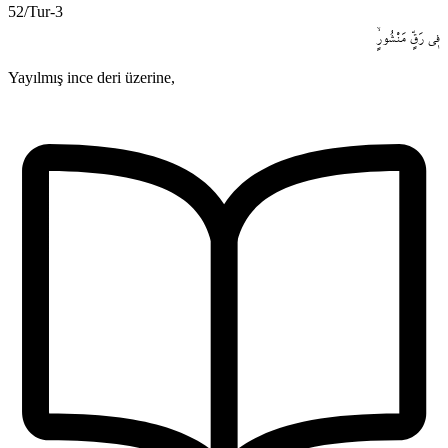
52/Tur-3
ف۪ي
رَقٍّ
مَنْشُورٍۙ
Yayılmış ince deri üzerine,