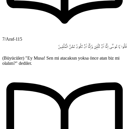
7/Araf-115
قَالُوا
يَا
مُوسٰٓى
اِمَّٓا
اَنْ
تُلْقِيَ
وَاِمَّٓا
اَنْ
نَكُونَ
نَحْنُ
الْمُلْق۪ينَ
(Büyücüler) "Ey Musa! Sen mi atacaksın yoksa önce atan biz mi
olalım?" dediler.