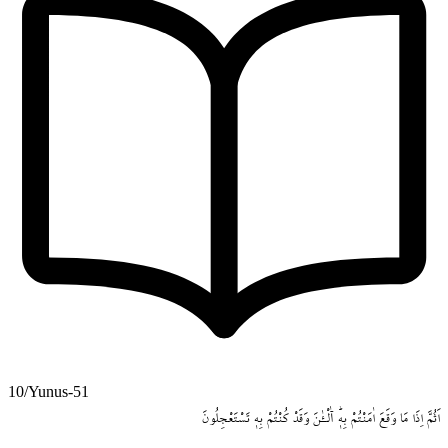
10/Yunus-51
اَثُمَّ
اِذَا
مَا
وَقَعَ
اٰمَنْتُمْ
بِه۪ۜ
آٰلْـٰٔنَ
وَقَدْ
كُنْتُمْ
بِه۪
تَسْتَعْجِلُونَ