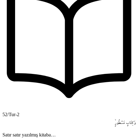
52/Tur-2
وَكِتَابٍ
مَسْطُورٍۙ
Satır satır yazılmış kitaba…