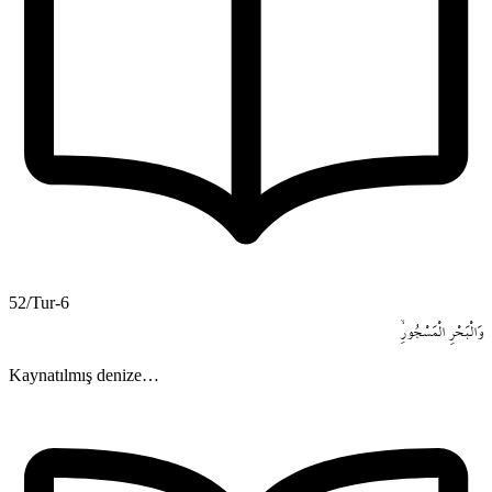
52/Tur-6
وَالْبَحْرِ
الْمَسْجُورِۙ
Kaynatılmış denize…