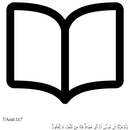
7/Araf-117
وَاَوْحَيْنَٓا
اِلٰى
مُوسٰٓى
اَنْ
اَلْقِ
عَصَاكَۚ
فَاِذَا
هِيَ
تَلْقَفُ
مَا
يَأْفِكُونَۚ