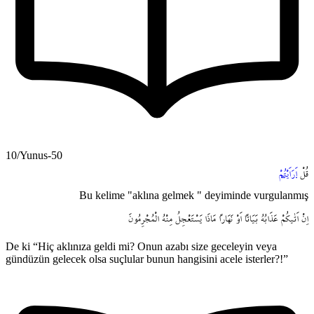
10/Yunus-50
قُلْ
اَرَاَيْتُمْ
Bu kelime "aklına gelmek " deyiminde vurgulanmış
اِنْ
اَتٰيكُمْ
عَذَابُهُ
بَيَاتاً
اَوْ
نَهَاراً
مَاذَا
يَسْتَعْجِلُ
مِنْهُ
الْمُجْرِمُونَ
De ki “Hiç aklınıza geldi mi? Onun azabı size geceleyin veya
gündüzün gelecek olsa suçlular bunun hangisini acele isterler?!”