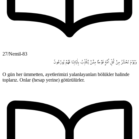
27/Nemil-83
وَيَوْمَ
نَحْشُرُ
مِنْ
كُلِّ
اُمَّةٍ
فَوْجاً
مِمَّنْ
يُكَذِّبُ
بِاٰيَاتِنَا
فَهُمْ
يُوزَعُونَ
O gün her ümmetten, ayetlerimizi yalanlayanları bölükler halinde
toplarız. Onlar (hesap yerine) götürülürler.