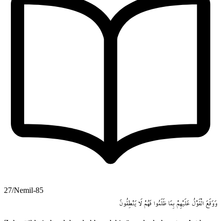
27/Nemil-85
وَوَقَعَ
الْقَوْلُ
عَلَيْهِمْ
بِمَا
ظَلَمُوا
فَهُمْ
لَا
يَنْطِقُونَ