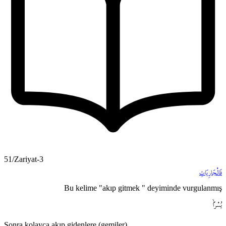
51/Zariyat-3
فَالْجَارِيَاتِ
Bu kelime "akıp gitmek " deyiminde vurgulanmış
يُسْراًۙ
Sonra kolayca akıp gidenlere (gemiler),