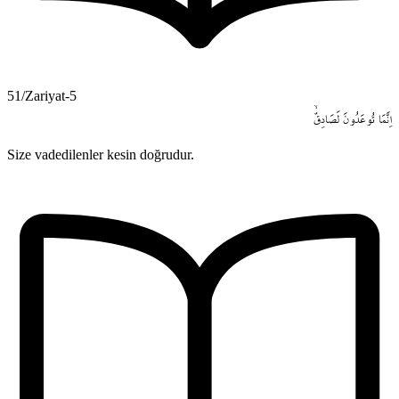
51/Zariyat-5
اِنَّمَا
تُوعَدُونَ
لَصَادِقٌۙ
Size vadedilenler kesin doğrudur.