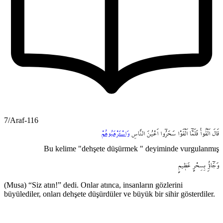
7/Araf-116
قَالَ
اَلْقُواۚ
فَلَمَّٓا
اَلْقَوْا
سَحَرُٓوا
اَعْيُنَ
النَّاسِ
وَاسْتَرْهَبُوهُمْ
Bu kelime "dehşete düşürmek " deyiminde vurgulanmış
وَجَٓاؤُ۫
بِسِحْرٍ
عَظ۪يمٍ
(Musa) “Siz atın!” dedi. Onlar atınca, insanların gözlerini
büyülediler, onları dehşete düşürdüler ve büyük bir sihir gösterdiler.