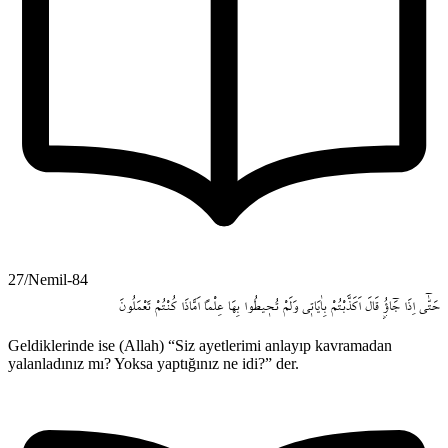
27/Nemil-84
حَتّٰٓى
اِذَا
جَٓاؤُ۫
قَالَ
اَكَذَّبْتُمْ
بِاٰيَات۪ي
وَلَمْ
تُح۪يطُوا
بِهَا
عِلْماً
اَمَّاذَا
كُنْتُمْ
تَعْمَلُونَ
Geldiklerinde ise (Allah) “Siz ayetlerimi anlayıp kavramadan
yalanladınız mı? Yoksa yaptığınız ne idi?” der.