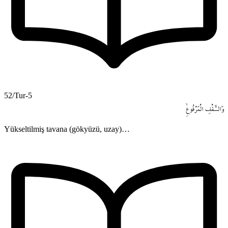
52/Tur-5
وَالسَّقْفِ
الْمَرْفُوعِۙ
Yükseltilmiş tavana (gökyüzü, uzay)…