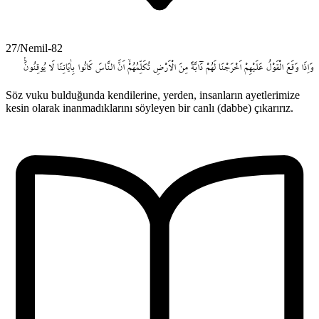
27/Nemil-82
وَاِذَا
وَقَعَ
الْقَوْلُ
عَلَيْهِمْ
اَخْرَجْنَا
لَهُمْ
دَٓابَّةً
مِنَ
الْاَرْضِ
تُكَلِّمُهُمْۙ
اَنَّ
النَّاسَ
كَانُوا
بِاٰيَاتِنَا
لَا
يُوقِنُونَ۟
Söz vuku bulduğunda kendilerine, yerden, insanların ayetlerimize
kesin olarak inanmadıklarını söyleyen bir canlı (dabbe) çıkarırız.