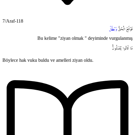
7/Araf-118
فَوَقَعَ
الْحَقُّ
وَبَطَلَ
Bu kelime "ziyan olmak " deyiminde vurgulanmış
مَا
كَانُوا
يَعْمَلُونَۚ
Böylece hak vuku buldu ve amelleri ziyan oldu.