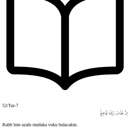
52/Tur-7
اِنَّ
عَذَابَ
رَبِّكَ
لَوَاقِـعٌۙ
Rabb’inin azabı mutlaka vuku bulacaktır.