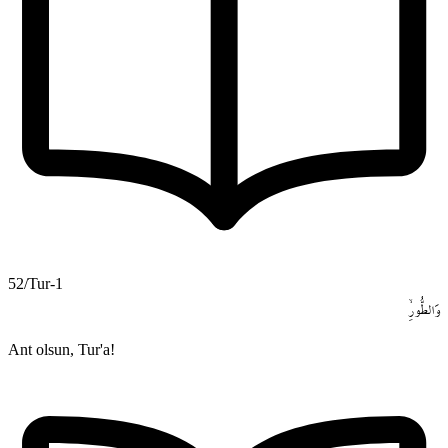
52/Tur-1
وَالطُّورِۙ
Ant olsun, Tur'a!