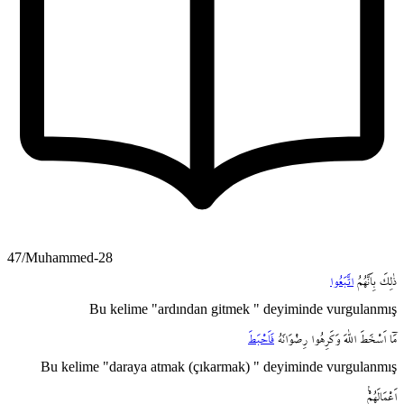
47/Muhammed-28
ذٰلِكَ
بِاَنَّهُمُ
اتَّبَعُوا
Bu kelime "ardından gitmek " deyiminde vurgulanmış
مَٓا
اَسْخَطَ
اللّٰهَ
وَكَرِهُوا
رِضْوَانَهُ
فَاَحْبَطَ
Bu kelime "daraya atmak (çıkarmak) " deyiminde vurgulanmış
اَعْمَالَهُمْ۟