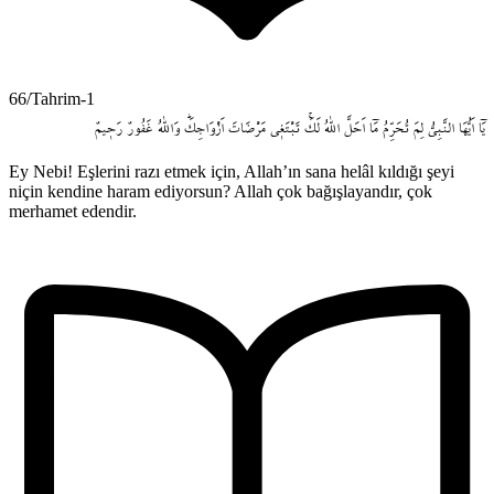
66/Tahrim-1
يَٓا
اَيُّهَا
النَّبِيُّ
لِمَ
تُحَرِّمُ
مَٓا
اَحَلَّ
اللّٰهُ
لَكَۚ
تَبْتَغ۪ي
مَرْضَاتَ
اَزْوَاجِكَۜ
وَاللّٰهُ
غَفُورٌ
رَح۪يمٌ
Ey Nebi! Eşlerini razı etmek için, Allah’ın sana helâl kıldığı şeyi
niçin kendine haram ediyorsun? Allah çok bağışlayandır, çok
merhamet edendir.