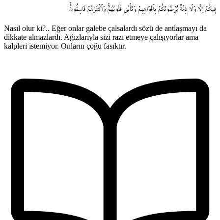
ف۪يكُمْ
اِلاًّ
وَلَا
ذِمَّةًۜ
يُرْضُونَكُمْ
بِاَفْوَاهِهِمْ
وَتَأْبٰى
قُلُوبُهُمْۚ
وَاَكْثَرُهُمْ
فَاسِقُونَۚ
Nasıl olur ki?.. Eğer onlar galebe çalsalardı sözü de antlaşmayı da
dikkate almazlardı. Ağızlarıyla sizi razı etmeye çalışıyorlar ama
kalpleri istemiyor. Onların çoğu fasıktır.