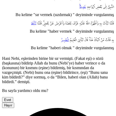
النَّبِيُّ
اِلٰى
بَعْضِ
اَزْوَاجِه۪
حَد۪يثاًۚ
Bu kelime "sır vermek (sızdırmak) " deyiminde vurgulanmış
فَلَمَّا
نَبَّاَتْ
بِه۪
وَاَظْهَرَهُ
اللّٰهُ
عَلَيْهِ
عَرَّفَ
بَعْضَهُ
وَاَعْرَضَ
عَنْ
بَعْضٍۚ
فَلَمَّا
نَبَّاَهَا
Bu kelime "haber vermek " deyiminde vurgulanmış
بِه۪
قَالَتْ
مَنْ
اَنْبَاَكَ
هٰذَاۜ
قَالَ
نَبَّاَنِيَ
الْعَل۪يمُ
الْخَب۪يرُ
Bu kelime "haberi olmak " deyiminde vurgulanmış
Hani Nebi, eşlerinden birine bir sır vermişti. (Fakat eşi) o sözü
(başkasına) bildirip Allah da bunu (Nebi’ye) haber verince o da
(konunun) bir kısmını (eşine) bildirmiş, bir kısmından da
vazgeçmişti. (Nebi) bunu ona (eşine) bildirince, (eşi) “Bunu sana
kim bildirdi?” diye sormuş, o da “Bilen, haberi olan (Allah) bana
bildirdi.” demişti.
Bu sayfa yardımcı oldu mu?
Evet
Hayır