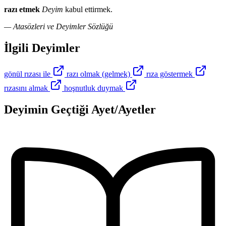
razı etmek
Deyim
kabul ettirmek.
— Atasözleri ve Deyimler Sözlüğü
İlgili Deyimler
gönül rızası ile
razı olmak (gelmek)
rıza göstermek
rızasını almak
hoşnutluk duymak
Deyimin Geçtiği Ayet/Ayetler