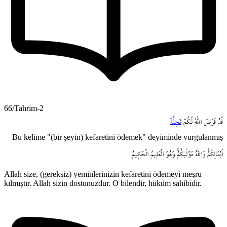
66/Tahrim-2
قَدْ
فَرَضَ
اللّٰهُ
لَـكُمْ
تَحِلَّةَ
Bu kelime "(bir şeyin) kefaretini ödemek" deyiminde vurgulanmış
اَيْمَانِكُمْۚ
وَاللّٰهُ
مَوْلٰيكُمْۚ
وَهُوَ
الْعَل۪يمُ
الْحَك۪يمُ
Allah size, (gereksiz) yeminlerinizin kefaretini ödemeyi meşru
kılmıştır. Allah sizin dostunuzdur. O bilendir, hüküm sahibidir.