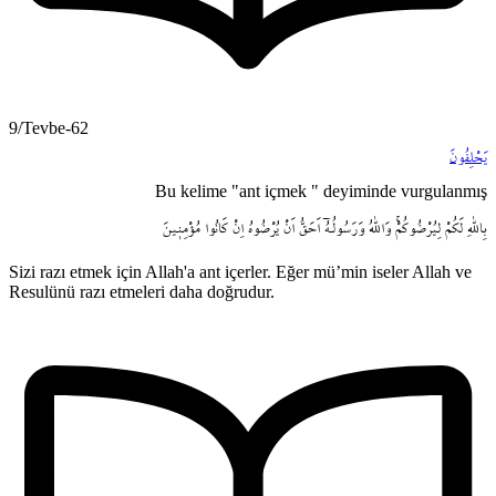
9/Tevbe-62
يَحْلِفُونَ
Bu kelime "ant içmek " deyiminde vurgulanmış
بِاللّٰهِ
لَكُمْ
لِيُرْضُوكُمْۚ
وَاللّٰهُ
وَرَسُولُـهُٓ
اَحَقُّ
اَنْ
يُرْضُوهُ
اِنْ
كَانُوا
مُؤْمِن۪ينَ
Sizi razı etmek için Allah'a ant içerler. Eğer mü’min iseler Allah ve
Resulünü razı etmeleri daha doğrudur.