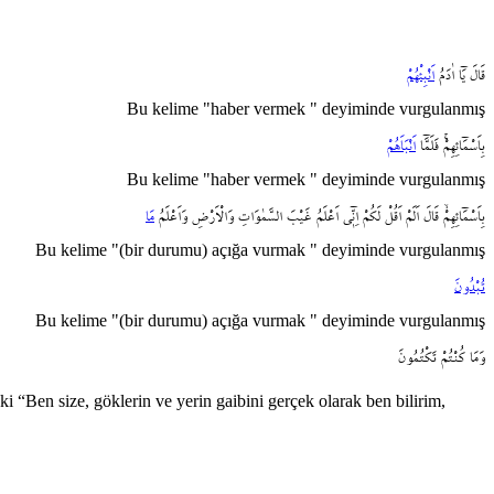
قَالَ
يَٓا
اٰدَمُ
اَنْبِئْهُمْ
Bu kelime "haber vermek " deyiminde vurgulanmış
بِاَسْمَٓائِهِمْۚ
فَلَمَّٓا
اَنْبَاَهُمْ
Bu kelime "haber vermek " deyiminde vurgulanmış
بِاَسْمَٓائِهِمْۙ
قَالَ
اَلَمْ
اَقُلْ
لَكُمْ
اِنّ۪ٓي
اَعْلَمُ
غَيْبَ
السَّمٰوَاتِ
وَالْاَرْضِ
وَاَعْلَمُ
مَا
Bu kelime "(bir durumu) açığa vurmak " deyiminde vurgulanmış
تُبْدُونَ
Bu kelime "(bir durumu) açığa vurmak " deyiminde vurgulanmış
وَمَا
كُنْتُمْ
تَكْتُمُونَ
ki “Ben size, göklerin ve yerin gaibini gerçek olarak ben bilirim,