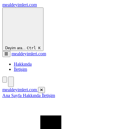
mealdeyimleri.com
Deyim ara...
Ctrl
K
mealdeyimleri.com
Hakkında
İletişim
mealdeyimleri.com
Ana Sayfa
Hakkında
İletişim