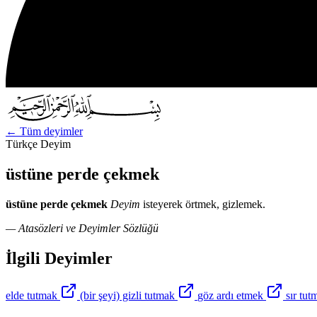
←
Tüm deyimler
Türkçe Deyim
üstüne perde çekmek
üstüne perde çekmek
Deyim
isteyerek örtmek, gizlemek.
— Atasözleri ve Deyimler Sözlüğü
İlgili Deyimler
elde tutmak
(bir şeyi) gizli tutmak
göz ardı etmek
sır tu