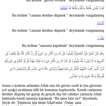
Bu kelime "güven vermek " deyiminde vurgulanmış
نُعَاساً
يَغْشٰى
طَٓائِفَةً
مِنْكُمْۙ
وَطَٓائِفَةٌ
قَدْ
اَهَمَّتْهُمْ
Bu kelime "canının derdine düşmek " deyiminde vurgulanmış
اَنْفُسُهُمْ
Bu kelime "canının derdine düşmek " deyiminde vurgulanmış
يَظُنُّونَ
Bu kelime "sanısına kapılmak" deyiminde vurgulanmış
بِاللّٰهِ
غَيْرَ
الْحَقِّ
ظَنَّ
الْجَاهِلِيَّةِۜ
يَقُولُونَ
هَلْ
لَنَا
مِنَ
الْاَمْرِ
مِنْ
شَيْءٍۜ
قُلْ
اِنَّ
الْاَمْرَ
كُلَّهُ
لِلّٰهِۜ
يُخْفُونَ
ف۪ٓي
اَنْفُسِهِمْ
مَا
لَا
يُبْدُونَ
لَكَۜ
يَقُولُونَ
لَوْ
كَانَ
لَنَا
مِنَ
الْاَمْرِ
شَيْءٌ
مَا
قُتِلْنَا
هٰهُنَاۜ
قُلْ
لَوْ
كُنْتُمْ
ف۪ي
بُيُوتِكُمْ
لَبَرَزَ
الَّذ۪ينَ
كُتِبَ
عَلَيْهِمُ
الْقَتْلُ
اِلٰى
مَضَاجِعِهِمْۚ
وَلِيَبْتَلِيَ
اللّٰهُ
مَا
ف۪ي
صُدُورِكُمْ
وَلِيُمَحِّصَ
مَا
ف۪ي
قُلُوبِكُمْۜ
وَاللّٰهُ
عَل۪يمٌ
بِذَاتِ
الصُّدُورِ
Sonra o kederin ardından Allah size bir güven verdi ki (bu güvenin
yol açtığı) uyuklama hâli bir kısmınızı kaplıyordu. Kendi canlarının
derdine düşmüş bir gurup da gerçek dışı bir cahiliye zannıyla Allah
hakkında kendi sanısına kapılarak “Bu işten bize ne!” diyorlardı.
Şöyle de: 'Şüphesiz işin tümü Allah'ındır.' Onlar, sana