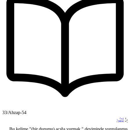
33/Ahzap-54
اِنْ
تُبْدُوا
Bu kelime "(bir durumu) açığa vurmak " deyiminde vurgulanmış