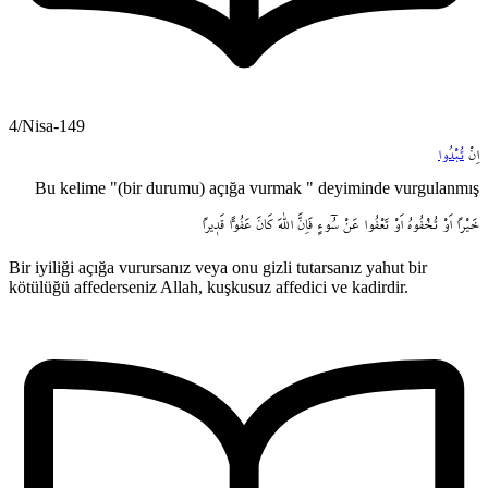
4/Nisa-149
اِنْ
تُبْدُوا
Bu kelime "(bir durumu) açığa vurmak " deyiminde vurgulanmış
خَيْراً
اَوْ
تُخْفُوهُ
اَوْ
تَعْفُوا
عَنْ
سُٓوءٍ
فَاِنَّ
اللّٰهَ
كَانَ
عَفُواًّ
قَد۪يراً
Bir iyiliği açığa vurursanız veya onu gizli tutarsanız yahut bir
kötülüğü affederseniz Allah, kuşkusuz affedici ve kadirdir.