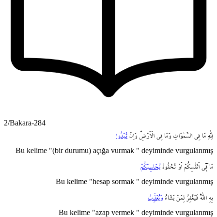
2/Bakara-284
لِلّٰهِ
مَا
فِي
السَّمٰوَاتِ
وَمَا
فِي
الْاَرْضِۜ
وَاِنْ
تُبْدُوا
Bu kelime "(bir durumu) açığa vurmak " deyiminde vurgulanmış
مَا
ف۪ٓي
اَنْفُسِكُمْ
اَوْ
تُخْفُوهُ
يُحَاسِبْكُمْ
Bu kelime "hesap sormak " deyiminde vurgulanmış
بِهِ
اللّٰهُۜ
فَيَغْفِرُ
لِمَنْ
يَشَٓاءُ
وَيُعَذِّبُ
Bu kelime "azap vermek " deyiminde vurgulanmış