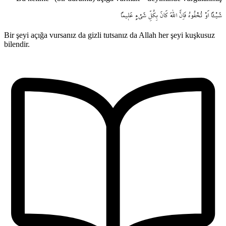
شَيْـٔاً
اَوْ
تُخْفُوهُ
فَاِنَّ
اللّٰهَ
كَانَ
بِكُلِّ
شَيْءٍ
عَل۪يماً
Bir şeyi açığa vursanız da gizli tutsanız da Allah her şeyi kuşkusuz
bilendir.