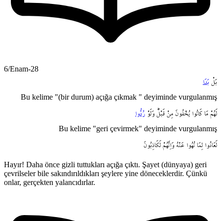
6/Enam-28
بَلْ
بَدَا
Bu kelime "(bir durum) açığa çıkmak " deyiminde vurgulanmış
لَهُمْ
مَا
كَانُوا
يُخْفُونَ
مِنْ
قَبْلُۜ
وَلَوْ
رُدُّوا
Bu kelime "geri çevirmek" deyiminde vurgulanmış
لَعَادُوا
لِمَا
نُهُوا
عَنْهُ
وَاِنَّهُمْ
لَكَاذِبُونَ
Hayır! Daha önce gizli tuttukları açığa çıktı. Şayet (dünyaya) geri
çevrilseler bile sakındırıldıkları şeylere yine döneceklerdir. Çünkü
onlar, gerçekten yalancıdırlar.