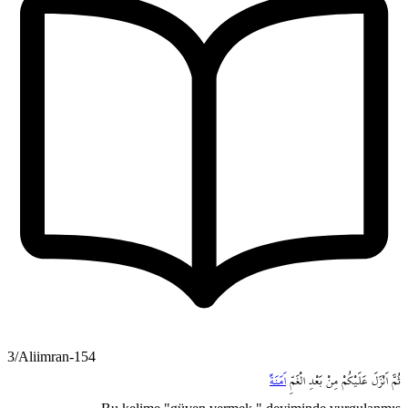
3/Aliimran-154
ثُمَّ
اَنْزَلَ
عَلَيْكُمْ
مِنْ
بَعْدِ
الْغَمِّ
اَمَنَةً