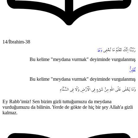
14/İbrahim-38
رَبَّـنَٓا
اِنَّكَ
تَعْلَمُ
مَا
نُخْف۪ي
وَمَا
Bu kelime "meydana vurmak" deyiminde vurgulanmış
نُعْلِنُۜ
Bu kelime "meydana vurmak" deyiminde vurgulanmış
وَمَا
يَخْفٰى
عَلَى
اللّٰهِ
مِنْ
شَيْءٍ
فِي
الْاَرْضِ
وَلَا
فِي
السَّمَٓاءِ
Ey Rabb’imiz! Sen bizim gizli tuttuğumuzu da meydana
vurduğumuzu da bilirsin. Yerde de gökte de hiç bir şey Allah'a gizli
kalmaz.