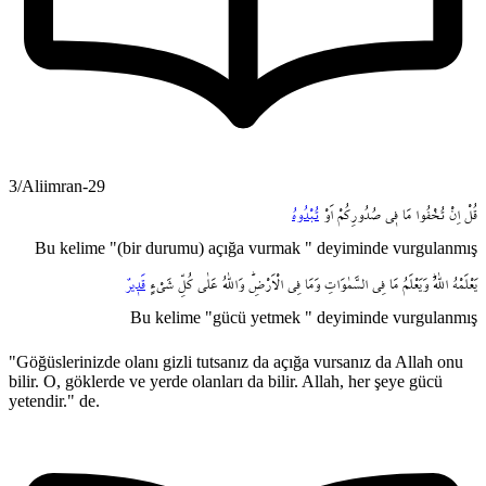
3/Aliimran-29
قُلْ
اِنْ
تُخْفُوا
مَا
ف۪ي
صُدُورِكُمْ
اَوْ
تُبْدُوهُ
Bu kelime "(bir durumu) açığa vurmak " deyiminde vurgulanmış
يَعْلَمْهُ
اللّٰهُۜ
وَيَعْلَمُ
مَا
فِي
السَّمٰوَاتِ
وَمَا
فِي
الْاَرْضِۜ
وَاللّٰهُ
عَلٰى
كُلِّ
شَيْءٍ
قَد۪يرٌ
Bu kelime "gücü yetmek " deyiminde vurgulanmış
"Göğüslerinizde olanı gizli tutsanız da açığa vursanız da Allah onu
bilir. O, göklerde ve yerde olanları da bilir. Allah, her şeye gücü
yetendir." de.