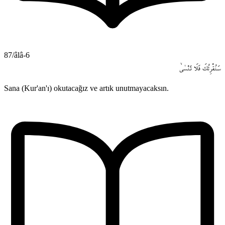
87/âlâ-6
سَنُقْرِئُكَ
فَلَا
تَنْسٰىۙ
Sana (Kur'an'ı) okutacağız ve artık unutmayacaksın.