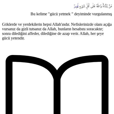
مَنْ
يَشَٓاءُۜ
وَاللّٰهُ
عَلٰى
كُلِّ
شَيْءٍ
قَد۪يرٌ
Bu kelime "gücü yetmek " deyiminde vurgulanmış
Göklerde ve yerdekilerin hepsi Allah'ındır. Nefislerinizde olanı açığa
vursanız da gizli tutsanız da Allah, bunların hesabını soracaktır;
sonra dilediğini affeder, dilediğine de azap verir. Allah, her şeye
gücü yetendir.