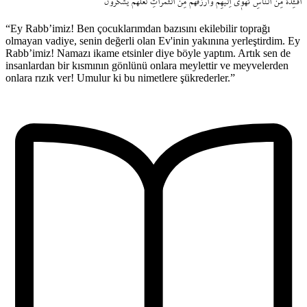
اَفْـِٔدَةً
مِنَ
النَّاسِ
تَهْو۪ٓي
اِلَيْهِمْ
وَارْزُقْهُمْ
مِنَ
الثَّمَرَاتِ
لَعَلَّهُمْ
يَشْكُرُونَ
“Ey Rabb’imiz! Ben çocuklarımdan bazısını ekilebilir toprağı
olmayan vadiye, senin değerli olan Ev'inin yakınına yerleştirdim. Ey
Rabb’imiz! Namazı ikame etsinler diye böyle yaptım. Artık sen de
insanlardan bir kısmının gönlünü onlara meylettir ve meyvelerden
onlara rızık ver! Umulur ki bu nimetlere şükrederler.”