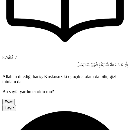
87/âlâ-7
اِلَّا
مَا
شَٓاءَ
اللّٰهُۜ
اِنَّهُ
يَعْلَمُ
الْجَهْرَ
وَمَا
يَخْفٰىۜ
Allah'ın dilediği hariç. Kuşkusuz ki o, açıkta olanı da bilir, gizli
tutulanı da.
Bu sayfa yardımcı oldu mu?
Evet
Hayır