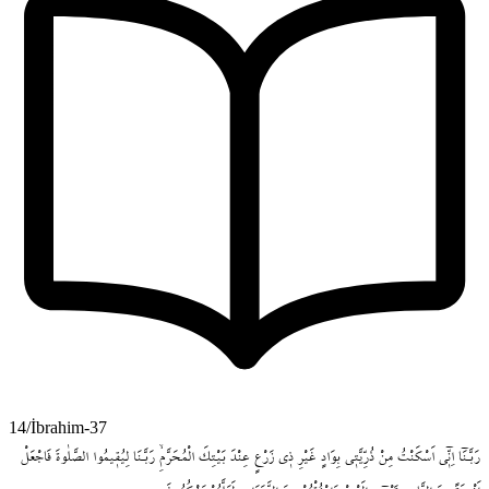
14/İbrahim-37
رَبَّـنَٓا
اِنّ۪ٓي
اَسْكَنْتُ
مِنْ
ذُرِّيَّت۪ي
بِوَادٍ
غَيْرِ
ذ۪ي
زَرْعٍ
عِنْدَ
بَيْتِكَ
الْمُحَرَّمِۙ
رَبَّـنَا
لِيُق۪يمُوا
الصَّلٰوةَ
فَاجْعَلْ