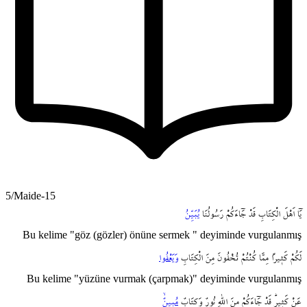
5/Maide-15
يَٓا
اَهْلَ
الْكِتَابِ
قَدْ
جَٓاءَكُمْ
رَسُولُنَا
يُبَيِّنُ
Bu kelime "göz (gözler) önüne sermek " deyiminde vurgulanmış
لَكُمْ
كَث۪يراً
مِمَّا
كُنْتُمْ
تُخْفُونَ
مِنَ
الْكِتَابِ
وَيَعْفُوا
Bu kelime "yüzüne vurmak (çarpmak)" deyiminde vurgulanmış
عَنْ
كَث۪يرٍۜ
قَدْ
جَٓاءَكُمْ
مِنَ
اللّٰهِ
نُورٌ
وَكِتَابٌ
مُب۪ينٌۙ