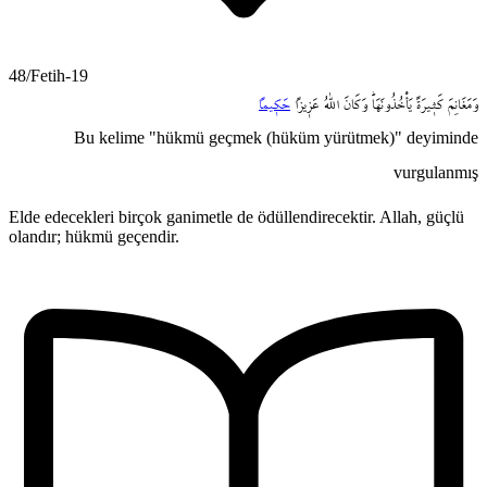
48/Fetih-19
وَمَغَانِمَ
كَث۪يرَةً
يَأْخُذُونَهَاۜ
وَكَانَ
اللّٰهُ
عَز۪يزاً
حَك۪يماً
Bu kelime "hükmü geçmek (hüküm yürütmek)" deyiminde
vurgulanmış
Elde edecekleri birçok ganimetle de ödüllendirecektir. Allah, güçlü
olandır; hükmü geçendir.