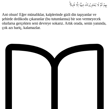
بِهِمْ
ثُمَّ
لَا
يُجَاوِرُونَكَ
ف۪يهَٓا
اِلَّا
قَل۪يلاًۚۛ
Ant olsun! Eğer münafıklar, kalplerinde gizli din taşıyanlar ve
şehirde dedikodu çıkaranlar (bu tutumlarına) bir son vermeyecek
olurlarsa gerçekten seni devreye sokarız. Artık orada, senin yanında,
çok azı hariç, kalamazlar.