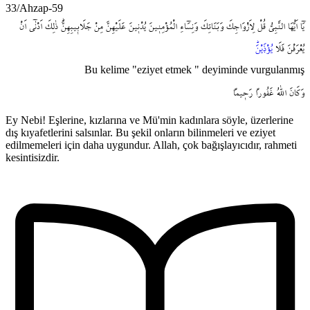
33/Ahzap-59
يَٓا
اَيُّهَا
النَّبِيُّ
قُلْ
لِاَزْوَاجِكَ
وَبَنَاتِكَ
وَنِسَٓاءِ
الْمُؤْمِن۪ينَ
يُدْن۪ينَ
عَلَيْهِنَّ
مِنْ
جَلَاب۪يبِهِنَّۜ
ذٰلِكَ
اَدْنٰٓى
اَنْ
يُعْرَفْنَ
فَلَا
يُؤْذَيْنَۜ
Bu kelime "eziyet etmek " deyiminde vurgulanmış
وَكَانَ
اللّٰهُ
غَفُوراً
رَح۪يماً
Ey Nebi! Eşlerine, kızlarına ve Mü'min kadınlara söyle, üzerlerine
dış kıyafetlerini salsınlar. Bu şekil onların bilinmeleri ve eziyet
edilmemeleri için daha uygundur. Allah, çok bağışlayıcıdır, rahmeti
kesintisizdir.