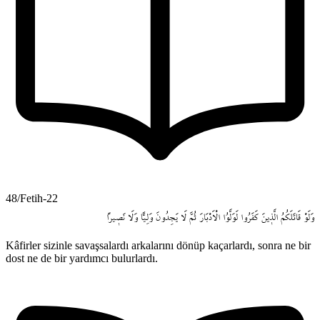
48/Fetih-22
وَلَوْ
قَاتَلَكُمُ
الَّذ۪ينَ
كَفَرُوا
لَوَلَّوُا
الْاَدْبَارَ
ثُمَّ
لَا
يَجِدُونَ
وَلِياًّ
وَلَا
نَص۪يراً
Kâfirler sizinle savaşsalardı arkalarını dönüp kaçarlardı, sonra ne bir
dost ne de bir yardımcı bulurlardı.