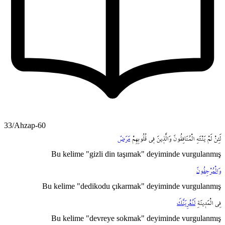
33/Ahzap-60
لَئِنْ
لَمْ
يَنْتَهِ
الْمُنَافِقُونَ
وَالَّذ۪ينَ
ف۪ي
قُلُوبِهِمْ
مَرَضٌ
Bu kelime "gizli din taşımak" deyiminde vurgulanmış
وَالْمُرْجِفُونَ
Bu kelime "dedikodu çıkarmak" deyiminde vurgulanmış
فِي
الْمَد۪ينَةِ
لَنُغْرِيَنَّكَ
Bu kelime "devreye sokmak" deyiminde vurgulanmış