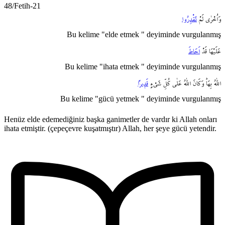
48/Fetih-21
وَاُخْرٰى
لَمْ
تَقْدِرُوا
Bu kelime "elde etmek " deyiminde vurgulanmış
عَلَيْهَا
قَدْ
اَحَاطَ
Bu kelime "ihata etmek " deyiminde vurgulanmış
اللّٰهُ
بِهَاۜ
وَكَانَ
اللّٰهُ
عَلٰى
كُلِّ
شَيْءٍ
قَد۪يراً
Bu kelime "gücü yetmek " deyiminde vurgulanmış
Henüz elde edemediğiniz başka ganimetler de vardır ki Allah onları
ihata etmiştir. (çepeçevre kuşatmıştır) Allah, her şeye gücü yetendir.