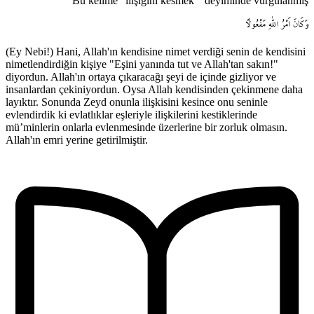
Bu kelime "ilişiğini kesmek " deyiminde vurgulanmış
وَكَانَ
اَمْرُ
اللّٰهِ
مَفْعُولاً
(Ey Nebi!) Hani, Allah'ın kendisine nimet verdiği senin de kendisini
nimetlendirdiğin kişiye "Eşini yanında tut ve Allah'tan sakın!"
diyordun. Allah'ın ortaya çıkaracağı şeyi de içinde gizliyor ve
insanlardan çekiniyordun. Oysa Allah kendisinden çekinmene daha
layıktır. Sonunda Zeyd onunla ilişkisini kesince onu seninle
evlendirdik ki evlatlıklar eşleriyle ilişkilerini kestiklerinde
mü’minlerin onlarla evlenmesinde üzerlerine bir zorluk olmasın.
Allah'ın emri yerine getirilmiştir.