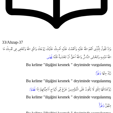
33/Ahzap-37
وَاِذْ
تَقُولُ
لِلَّـذ۪ٓي
اَنْعَمَ
اللّٰهُ
عَلَيْهِ
وَاَنْعَمْتَ
عَلَيْهِ
اَمْسِكْ
عَلَيْكَ
زَوْجَكَ
وَاتَّقِ
اللّٰهَ
وَتُخْف۪ي
ف۪ي
نَفْسِكَ
مَا
اللّٰهُ
مُبْد۪يهِ
وَتَخْشَى
النَّاسَۚ
وَاللّٰهُ
اَحَقُّ
اَنْ
تَخْشٰيهُۜ
فَلَمَّا
قَضٰى
Bu kelime "ilişiğini kesmek " deyiminde vurgulanmış
زَيْدٌ
مِنْهَا
وَطَراً
Bu kelime "ilişiğini kesmek " deyiminde vurgulanmış
زَوَّجْنَاكَهَا
لِكَيْ
لَا
يَكُونَ
عَلَى
الْمُؤْمِن۪ينَ
حَرَجٌ
ف۪ٓي
اَزْوَاجِ
اَدْعِيَٓائِهِمْ
اِذَا
قَضَوْا
Bu kelime "ilişiğini kesmek " deyiminde vurgulanmış
مِنْهُنَّ
وَطَراًۜ