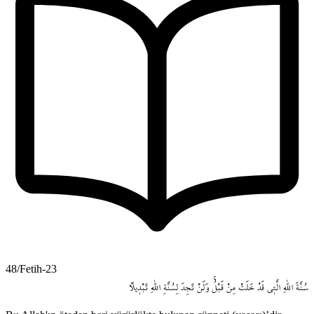
48/Fetih-23
سُنَّةَ
اللّٰهِ
الَّت۪ي
قَدْ
خَلَتْ
مِنْ
قَبْلُۚ
وَلَنْ
تَجِدَ
لِسُنَّةِ
اللّٰهِ
تَبْد۪يلاً