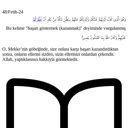
48/Fetih-24
وَهُوَ
الَّذ۪ي
كَفَّ
اَيْدِيَهُمْ
عَنْكُمْ
وَاَيْدِيَكُمْ
عَنْهُمْ
بِبَطْنِ
مَكَّةَ
مِنْ
بَعْدِ
اَنْ
اَظْفَرَكُمْ
Bu kelime "başarı göstermek (kazanmak)" deyiminde vurgulanmış
عَلَيْهِمْۜ
وَكَانَ
اللّٰهُ
بِمَا
تَعْمَلُونَ
بَص۪يراً
O, Mekke’nin göbeğinde, size onlara karşı başarı kazandırdıktan
sonra, onların ellerini sizden, sizin ellerinizi onlardan çekendir.
Allah, yaptıklarınızı hakkıyla görmektedir.