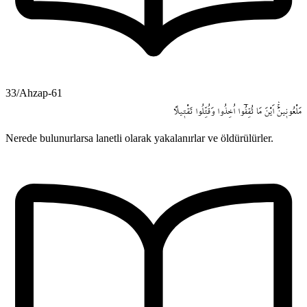
33/Ahzap-61
مَلْعُون۪ينَۚۛ
اَيْنَ
مَا
ثُقِفُٓوا
اُخِذُوا
وَقُتِّلُوا
تَقْت۪يلاً
Nerede bulunurlarsa lanetli olarak yakalanırlar ve öldürülürler.