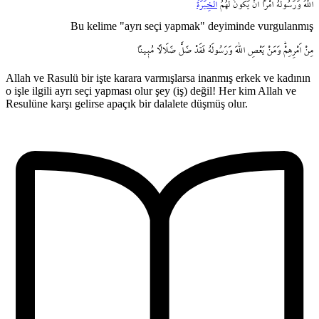
اللّٰهُ
وَرَسُولُهُٓ
اَمْراً
اَنْ
يَكُونَ
لَهُمُ
الْخِيَرَةُ
Bu kelime "ayrı seçi yapmak" deyiminde vurgulanmış
مِنْ
اَمْرِهِمْۜ
وَمَنْ
يَعْصِ
اللّٰهَ
وَرَسُولَهُ
فَقَدْ
ضَلَّ
ضَلَالاً
مُب۪يناً
Allah ve Rasulü bir işte karara varmışlarsa inanmış erkek ve kadının
o işle ilgili ayrı seçi yapması olur şey (iş) değil! Her kim Allah ve
Resulüne karşı gelirse apaçık bir dalalete düşmüş olur.