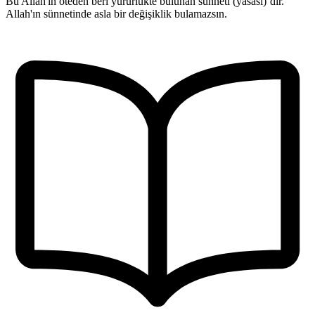
Bu Allah'ın öteden beri yürürlükte bulunan sünneti (yasası)’dir.
Allah'ın sünnetinde asla bir değişiklik bulamazsın.