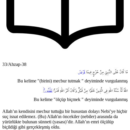
33/Ahzap-38
مَا
كَانَ
عَلَى
النَّبِيِّ
مِنْ
حَرَجٍ
ف۪يمَا
فَرَضَ
Bu kelime "(birini) mecbur tutmak " deyiminde vurgulanmış
اللّٰهُ
لَهُۜ
سُنَّةَ
اللّٰهِ
فِي
الَّذ۪ينَ
خَلَوْا
مِنْ
قَبْلُۜ
وَكَانَ
اَمْرُ
اللّٰهِ
قَدَراً
مَقْدُوراًۙ
Bu kelime "ölçüp biçmek " deyiminde vurgulanmış
Allah’ın kendisini mecbur tuttuğu bir husustan dolayı Nebi’ye hiçbir
suç isnat edilemez. (Bu) Allah'ın öncekiler (nebiler) arasında da
yürürlükte bulunan sünneti (yasası)’dir. Allah’ın emri ölçülüp
biçildiği gibi gerçekleşmiş oldu.