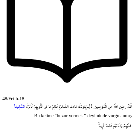
48/Fetih-18
لَقَدْ
رَضِيَ
اللّٰهُ
عَنِ
الْمُؤْمِن۪ينَ
اِذْ
يُبَايِعُونَكَ
تَحْتَ
الشَّجَرَةِ
فَعَلِمَ
مَا
ف۪ي
قُلُوبِهِمْ
فَاَنْزَلَ
السَّك۪ينَةَ
Bu kelime "huzur vermek " deyiminde vurgulanmış
عَلَيْهِمْ
وَاَثَابَهُمْ
فَتْحاً
قَر۪يباًۙ