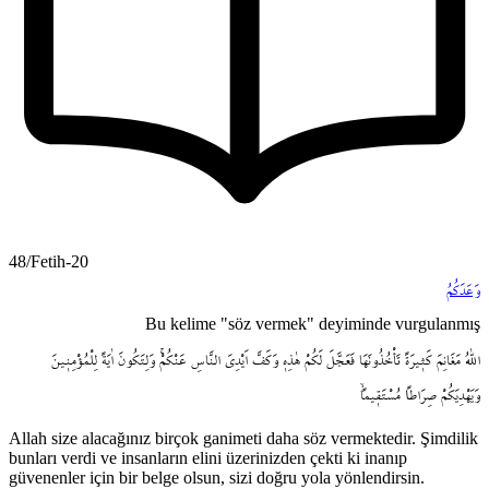
48/Fetih-20
وَعَدَكُمُ
Bu kelime "söz vermek" deyiminde vurgulanmış
اللّٰهُ
مَغَانِمَ
كَث۪يرَةً
تَأْخُذُونَهَا
فَعَجَّلَ
لَكُمْ
هٰذِه۪
وَكَفَّ
اَيْدِيَ
النَّاسِ
عَنْكُمْۚ
وَلِتَكُونَ
اٰيَةً
لِلْمُؤْمِن۪ينَ
وَيَهْدِيَكُمْ
صِرَاطاً
مُسْتَق۪يماًۙ
Allah size alacağınız birçok ganimeti daha söz vermektedir. Şimdilik
bunları verdi ve insanların elini üzerinizden çekti ki inanıp
güvenenler için bir belge olsun, sizi doğru yola yönlendirsin.