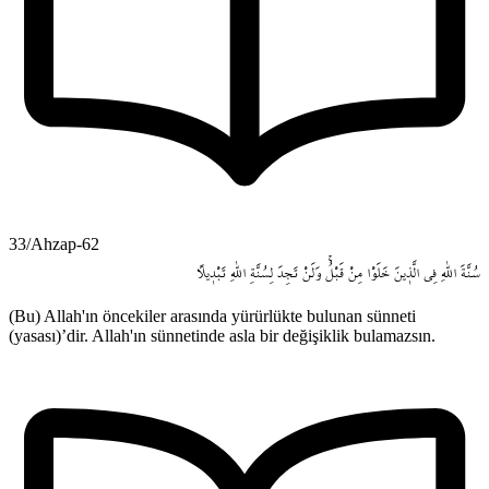
33/Ahzap-62
سُنَّةَ
اللّٰهِ
فِي
الَّذ۪ينَ
خَلَوْا
مِنْ
قَبْلُۚ
وَلَنْ
تَجِدَ
لِسُنَّةِ
اللّٰهِ
تَبْد۪يلاً
(Bu) Allah'ın öncekiler arasında yürürlükte bulunan sünneti
(yasası)’dir. Allah'ın sünnetinde asla bir değişiklik bulamazsın.