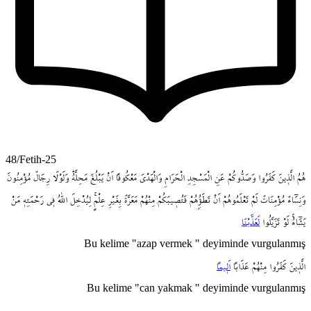
48/Fetih-25
هُمُ
الَّذ۪ينَ
كَفَرُوا
وَصَدُّوكُمْ
عَنِ
الْمَسْجِدِ
الْحَرَامِ
وَالْهَدْيَ
مَعْكُوفاً
اَنْ
يَبْلُغَ
مَحِلَّهُۜ
وَلَوْلَا
رِجَالٌ
مُؤْمِنُونَ
وَنِسَٓاءٌ
مُؤْمِنَاتٌ
لَمْ
تَعْلَمُوهُمْ
اَنْ
تَطَؤُ۫هُمْ
فَتُص۪يبَكُمْ
مِنْهُمْ
مَعَرَّةٌ
بِغَيْرِ
عِلْمٍۚ
لِيُدْخِلَ
اللّٰهُ
ف۪ي
رَحْمَتِه۪
مَنْ
يَشَٓاءُۚ
لَوْ
تَزَيَّلُوا
لَعَذَّبْنَا
Bu kelime "azap vermek " deyiminde vurgulanmış
الَّذ۪ينَ
كَفَرُوا
مِنْهُمْ
عَذَاباً
اَل۪يماً
Bu kelime "can yakmak " deyiminde vurgulanmış